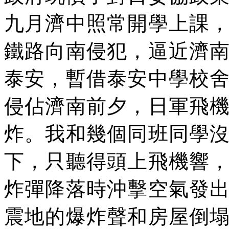
九月濟中照常開學上課
鐵路向南侵犯，逼近濟
泰安，暫借泰安中學校
侵佔濟南前夕，日軍飛
炸。我和幾個同班同學
下，只聽得頭上飛機響
炸彈降落時沖擊空氣發
震地的爆炸聲和房屋倒