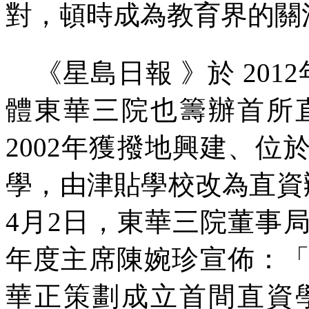
對，頓時成為教育界的關
《星島日報
》於
2012
體東華三院也籌辦首所
2002
年獲撥地興建、位
學，由津貼學校改為直資
4
月
2
日，東華三院董事
年度主席陳婉珍宣佈：
華正策劃成立首間直資