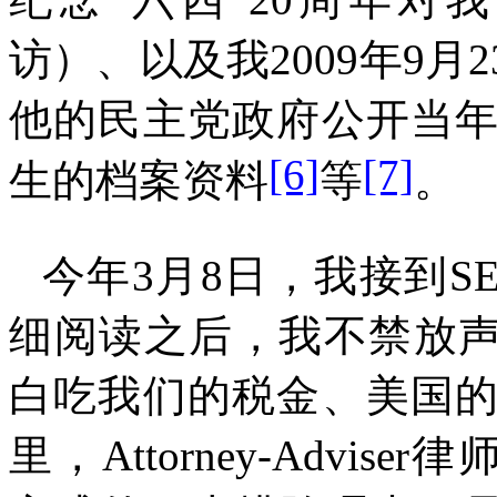
访）、以及我
2009
年
9
月
2
他的民主党政府公开当
[6]
[7]
生的档案资料
等
。
今年
3
月
8
日，我接到
S
细阅读之后，我不禁放
白吃我们的税金、美国
里，
Attorney-Adviser
律