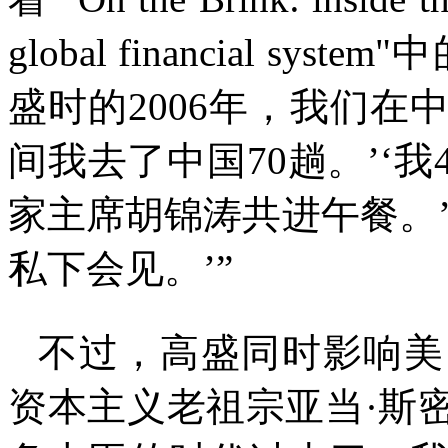
global financial system"
中
盛时的
2006
年，我们在
间我去了中国
70
趟。
’‘
我
家主席胡锦涛共进午餐。
私下会见。
’”
不过，高盛同时影响美
资本主义老祖宗亚当
·
斯