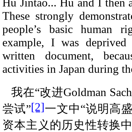
Hu Jintao... Hu and I then
These strongly demonstrat
people’s basic human rig
example, I was deprived 
written document, beca
activities in Japan during
我在
“
改进
Goldman Sach
[2]
尝试
”
一文中
“
说明高
资本主义的历史性转换