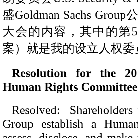
盛
Goldman Sachs Group
大会的内容，其中的第
5
案）就是我的设立人权委
Resolution for the 2
Human Rights Committee
Resolved: Shareholders
Group establish a Human
assess, disclose, and make