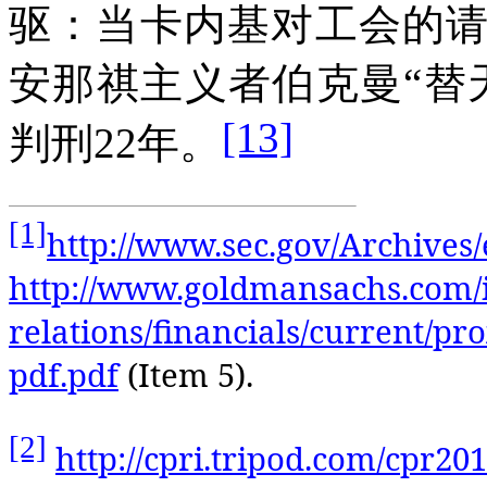
驱：当卡内基对工会的
安那祺主义者伯克曼
“
替
[13]
判刑
22
年。
[1]
http://www.sec.gov/Archive
http://www.goldmansachs.com/i
relations/financials/current/p
pdf.pdf
(Item 5).
[2]
http://cpri.tripod.com/cpr201