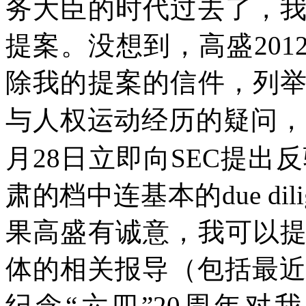
务大臣的时代过去了，
提案。没想到，高盛
201
除我的提案的信件，列
与人权运动经历的疑问，
月
28
日立即向
SEC
提出反
肃的档中连基本的
due dil
果高盛有诚意，我可以
体的相关报导（包括最
纪念
“
六四
”20
周年对我