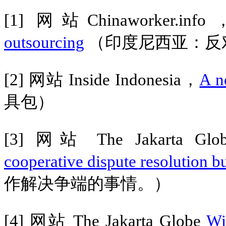
[1]
网站
Chinaworker.info
outsourcing
（印度尼西亚：反
[2]
网站
Inside Indonesia
，
A n
具包）
[3]
网站
The Jakarta Gl
cooperative dispute resolution b
作解决争端的事情。）
[4]
网站
The Jakarta Globe
Wi