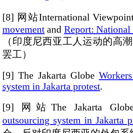
[8]
网站
International Viewpoi
movement
and
Report: National 
（印度尼西亚工人运动的高潮
罢工）
[9] The Jakarta Globe
Workers 
system in Jakarta protest
.
[9]
网站
The Jakarta Glo
outsourcing system in Jakarta p