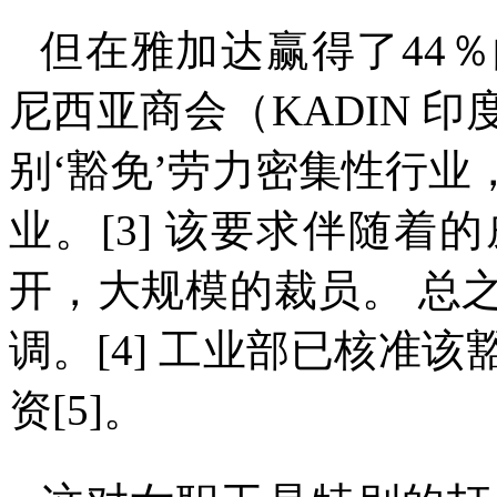
但在雅加达赢得了
44
％
尼西亚商会（
KADIN
印
别
‘
豁免
’
劳力密集性行业
业。
[3]
该要求伴随着的
开，大规模的裁员。
总
调。
[4]
工业部已核准该
资
[5]
。