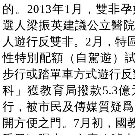
的。
2013
年
1
月，雙非孕
選人梁振英建議公立醫
人遊行反雙非。
2
月，特
性特別配額（自駕遊）
步行或踏單車方式遊行反
科」獲教育局撥款
5.3
億
行，被市民及傳媒質疑爲
開方便之門。
7
月初，國