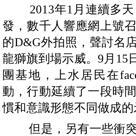
2013
年
1
月連續多天
發，數千人響應網上號
的
D&G
外拍照，聲討名
龍獅旗到場示威。
9
月
15
團基地，上水居民在
fa
動，行動延續了一段時
慣和意識形態不同做成的
但是，另有一些衝