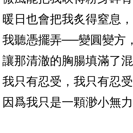
暖日也會把我炙得窒息，
我聽憑擺弄──變圓變方
讓那清澈的胸腸填滿了混
我只有忍受，我只有忍受
因爲我只是一顆渺小無力