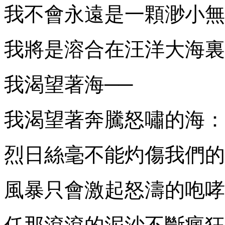
我不會永遠是一顆渺小無
我將是溶合在汪洋大海裏
我渴望著海──
我渴望著奔騰怒嘯的海：
烈日絲毫不能灼傷我們的
風暴只會激起怒濤的咆哮