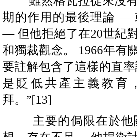
雖然格瓦拉從來沒
期的作用的最後理論
—
—
但他拒絕了在
20
世紀
和獨裁觀念。
1966
年有
要註解包含了這樣的直率
是貶低共產主義教育
拜。
”[13]
主要的侷限在於他