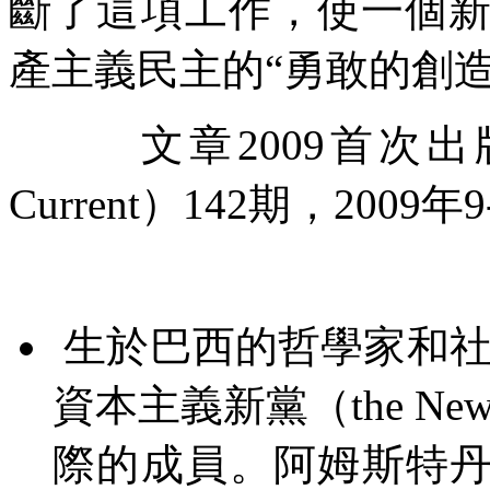
斷了這項工作，使一個
產主義民主的
“
勇敢的創
文章
2009
首次出
Current
）
142
期，
2009
年
9
生於巴西的哲學家和
資本主義新黨（
the New 
際的成員。阿姆斯特