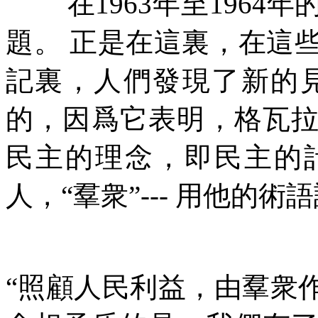
在
1963
年至
1964
年
題。
正是在這裏，在這
記裏，人們發現了新的
的，因爲它表明，格瓦
民主的理念，即民主的
人，
“
羣衆
”---
用他的術語
“
照顧人民利益，由羣衆