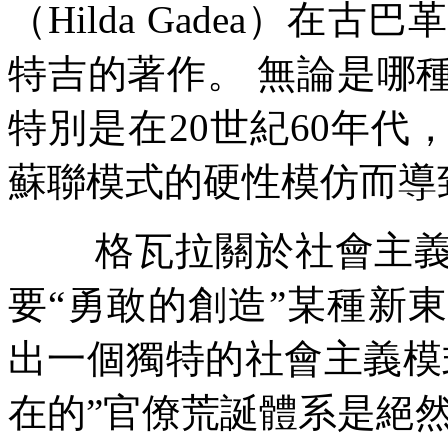
（
Hilda Gadea
）在古巴革
特吉的著作。
無論是哪
特別是在
20
世紀
60
年代
蘇聯模式的硬性模仿而導
格瓦拉關於社會主
要
“
勇敢的創造
”
某種新東
出一個獨特的社會主義模
在的
”
官僚荒誕體系是絕