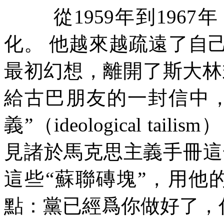
從
1959
年到
1967
年
化。
他越來越疏遠了自
最初幻想，離開了斯大林
給古巴朋友的一封信中
義
”
（
ideological tailism
）
見諸於馬克思主義手冊這
這些
“
蘇聯磚塊
”
，用他
點：黨已經爲你做好了，