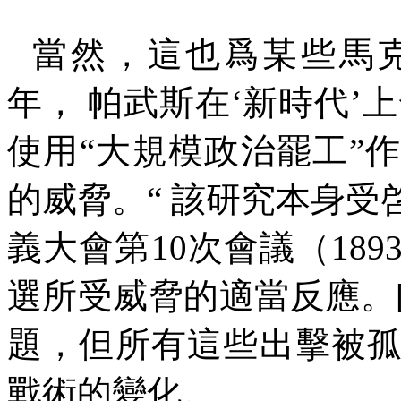
當然，這也爲某些馬
年，
帕武斯在‘新時代’
使用
“
大規模政治罷工
”
作
的威脅。
“
該研究本身受
義大會第
10
次會議（
189
選所受威脅的適當反應。
題，但所有這些出擊被
戰術的變化。