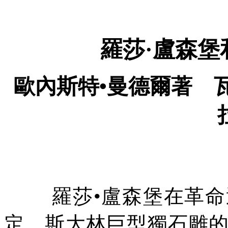
羅莎·盧森
歐內斯特•曼德爾著 
羅莎•盧森堡在革
定。斯大林巨型獨石雕