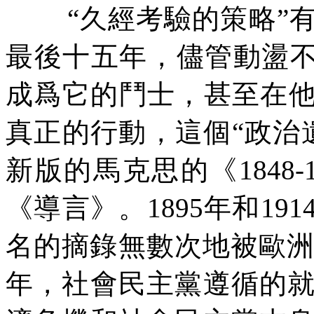
“
久經考驗的策略
”
最後十五年，儘管動盪
成爲它的鬥士，甚至在
真正的行動，這個
“
政治
新版的馬克思的《
1848-
《導言》。
1895
年和
191
名的摘錄無數次地被歐
年，社會民主黨遵循的