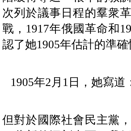
次列於議事日程的羣衆
戰，
1917
年俄國革命和
1
認了她
1905
年估計的準確
1905
年
2
月
1
日，她寫道
但對於國際社會民主黨