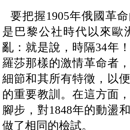
要把握
1905
年俄國革命
是巴黎公社時代以來歐
亂：就是說，時隔
34
年
羅莎那樣的激情革命者
細節和其所有特徵，以
的重要教訓。在這方面
腳步，對
1848
年的動盪
做了相同的檢試。