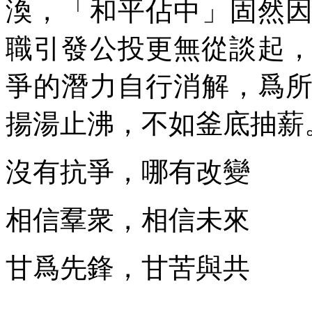
渙，「和平佔中」固然
職引發公投更無從談起
爭的潛力自行消解，爲
揚湯止沸，不如釜底抽薪
沒有抗爭，哪有改變
相信羣衆，相信未來
甘爲先鋒，甘苦與共