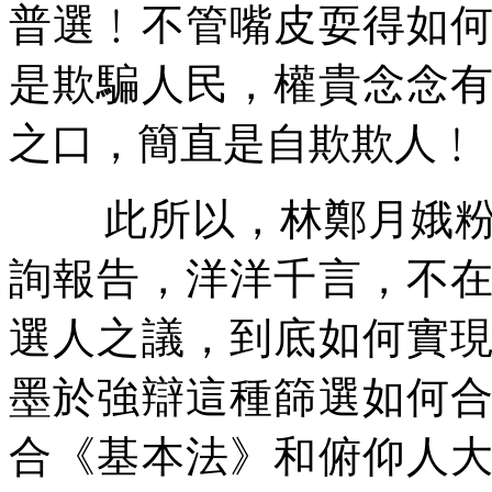
普選﹗不管嘴皮耍得如
是欺騙人民，權貴念念
之口，簡直是自欺欺人﹗
此所以，林鄭月娥
詢報告，洋洋千言，不
選人之議，到底如何實
墨於強辯這種篩選如何
合《基本法》和俯仰人