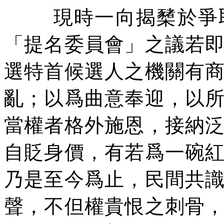
現時一向揭櫫於爭
「提名委員會」之議若
選特首候選人之機關有
亂；以爲曲意奉迎，以
當權者格外施恩，接納
自貶身價，有若爲一碗
乃是至今爲止，民間共
聲，不但權貴恨之刺骨