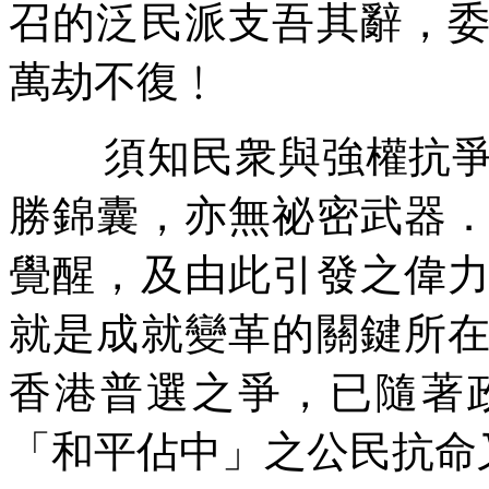
召的泛民派支吾其辭，
萬劫不復﹗
須知民衆與強權抗
勝錦囊，亦無祕密武器
覺醒，及由此引發之偉
就是成就變革的關鍵所
香港普選之爭，已隨著
「和平佔中」之公民抗命