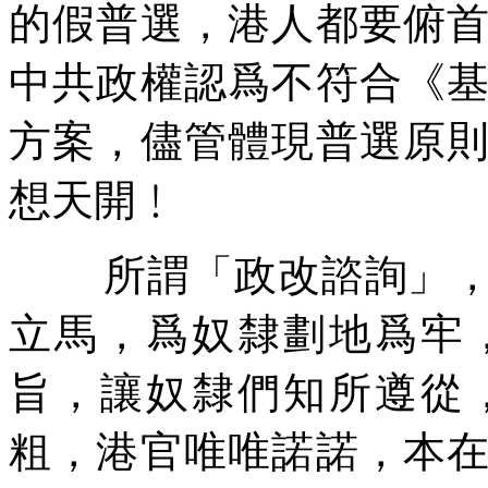
的假普選，港人都要俯
中共政權認爲不符合《
方案，儘管體現普選原
想天開﹗
所謂「政改諮詢」
立馬，爲奴隸劃地爲牢
旨，讓奴隸們知所遵從
粗，港官唯唯諾諾，本