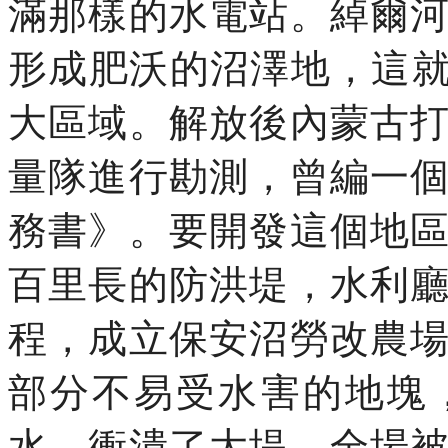
滿那樣的水電站。綽爾
形成肥沃的沼澤地，這就
大區域。解放後內蒙古
量隊進行勘測，曾編一
務書》。要開發這個地
百里長的防洪堤，水利
程，成立保安沼勞改農
部分不易受水害的地塊
水，衝潰了大堤，全場