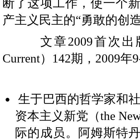
断了这项工作，使一个
产主义民主的
“
勇敢的创
文章
2009
首次出
Current
）
142
期，
2009
年
9
生于巴西的哲学家和
资本主义新党（
the New 
际的成员。阿姆斯特