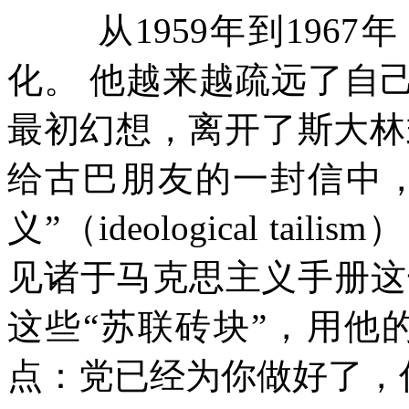
从
1959
年到
1967
年
化。
他越来越疏远了自
最初幻想，离开了斯大林
给古巴朋友的一封信中
义
”
（
ideological tailism
）
见诸于马克思主义手册这
这些
“
苏联砖块
”
，用他
点：党已经为你做好了，