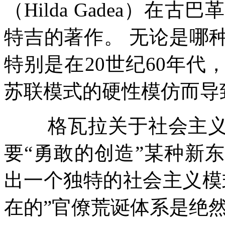
（
Hilda Gadea
）在古巴革
特吉的著作。
无论是哪
特别是在
20
世纪
60
年代
苏联模式的硬性模仿而导
格瓦拉关于社会主
要
“
勇敢的创造
”
某种新东
出一个独特的社会主义模
在的
”
官僚荒诞体系是绝