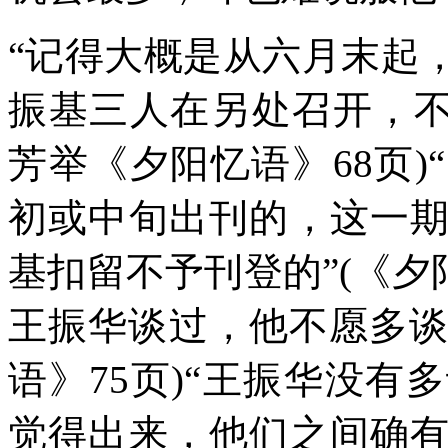
“记得大概是从六月末起
振基三人在另处召开，不
芳举《夕阳忆语》
68
页
)
初或中旬出刊的，这一
基扣留不予刊登的”
(
《夕
王振华谈过，他不愿多谈
语》
75
页
)
“王振华没有
觉得出来，他们之间确