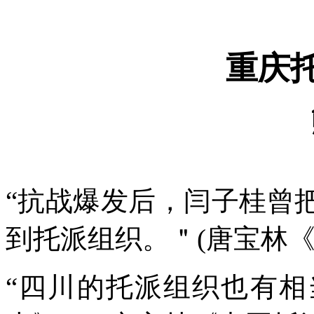
重庆
“抗战爆发后，闫子桂曾
到托派组织。＂
(
唐宝林
“四川的托派组织也有