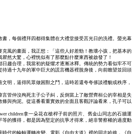
教書，每個禮拜四都得集體在大禮堂接受莒光日的洗禮。螢光幕
麥克風的畫面，我正想：「這些人好差勁！教壞小孩，把基本的
我瞿然大驚，心裡恍似有了那麼點什麼東西被啟發了！
都日趨合理，我當初的疑懼才逐漸冰釋。傳統的勢力看似牢不可
從待過十九年的軍中巨大的謊言機器裡脫身後，向前瞻望並回頭
善文明，逼得民眾做困獸之鬥，這時若還夸夸侈談禮貌或秩序，
諱言管仲沒殉死主子公子糾，反倒當上了敵營齊桓公的宰相是失
教條與拘泥。從這番看重實效的全面且客觀評論看來，孔子可以
ower children
拿一朵花在槍桿子前的照片、舊金山同志的石牆運
平等的獲得，都是因為堅定的抗爭才得來，絕非警察權的過度動
著時代的輪軸運轉改變。電影《自由大道》裡的同志哈維，《自