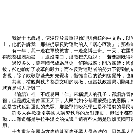
我從十七歲起，便浸淫於最重視倫理與傳統的中文系，以
上，他們告訴我，那些從事反對運動的人「居心叵測」；那些
有一年，我一邊在軍校教書，一邊念博士班。一天，在國
禮貌都破壞殆盡！」還沒開口，潘教授先就說：「若要讓既得
過沒多久，萬年國代成為歷史；解除戒嚴；開放黨禁；國
拔，卻也輸給了改革的毅力；而在反對運動者的努力下得到的
審視，除了欽敬那些先知先覺者，慚愧自己的後知後覺外，也
其實，禮貌與秩序都是文明的表徵，但當執政當局明顯犯
就真是強人所難了。
《論語》裡，不輕易用「仁」來稱讚人的孔子，卻讚許管
禮；但是認定管仲匡正天下，人民到如今都還蒙受他的恩賜，
說是古代反對運動的先驅。那些堅持咬死學生是不禮貌的暴民
許多人喜歡徵引美國人講究秩序的反對運動，但似乎都
動
……
難道都是手拉手溫柔的抗議？還有些人總是歌頌美國可
用。
十九世紀美國南方虐待甚至虐死黑人是合法的，因為黑人