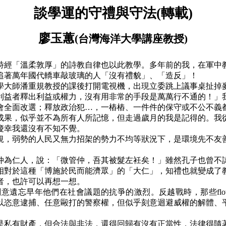
談學運的守禮與守法
(
轉載
)
廖玉蕙
(
台灣海洋大學講座教授
)
詩經「溫柔敦厚」的詩教自律也以此教學。多年前的我，在軍中
追著萬年國代轎車敲玻璃的人「沒有禮貌」、「造反」！
學大師潘重規教授的課後打開電視機，出現立委跳上議事桌扯掉
利益者釋出利益或權力，沒有用非常的手段是萬萬行不通的！」
會全面改選；釋放政治犯
…
，一樁樁、一件件的保守或不公不義
成果，似乎並不為所有人所記憶，但走過歲月的我是記得的。我
慶幸我還沒有不知不覺。
規，弱勢的人民又無力招架的勢力不均等狀況下，是環境先不友
仲為仁人，說：「微管仲，吾其被髮左衽矣！」雖然孔子也曾不
相對於這種「博施於民而能濟眾」的「大仁」，知禮也就變成了
者，也許可以再想一想。
刻意遺忘早年他們在社會議題的抗爭的激烈。反越戰時，那些
fl
以恣意逮捕、任意毆打的警察權，但似乎刻意迴避威權的解體、
是私有財產，但合法與非法，還得回歸有沒有正當性，法律得隨