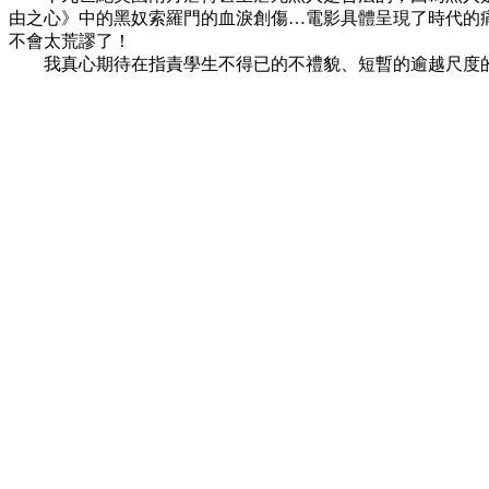
由之心》中的黑奴索羅門的血淚創傷
…
電影具體呈現了時代的
不會太荒謬了！
我真心期待在指責學生不得已的不禮貌、短暫的逾越尺度