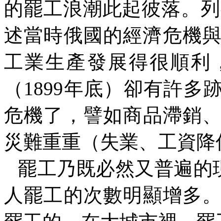
的罷工浪潮此起彼落。列
述當時俄國的經濟危機
工業生產發展得很順利
（
1899
年底）卻有許多
危機了，譬如商品滯銷
災難重重（失業、工資降
罷工乃既必然又普遍的
人罷工的次數明顯增多