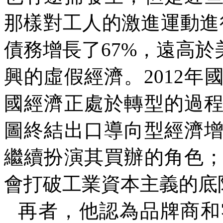
那樣對工人的激進運動進
債務增長了
67%
，遠高於
興的虛假經濟。
2012
年
國經濟正處於轉型的過
圖終結出口導向型經濟
繼續扮演其買辦的角色
會打破工業資本主義的底
再者，他認為品牌商和