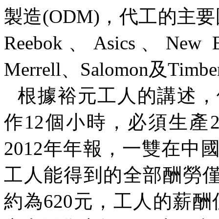
製造
(ODM)
，代工的主要
Reebok
、
Asics
、
New B
Merrell
、
Salomon
及
Timbe
根據裕元工人的講述，
作
12
個小時，必須生產
2012
年年報，一雙在中
工人能得到的全部酬勞
約為
620
元，工人的薪酬