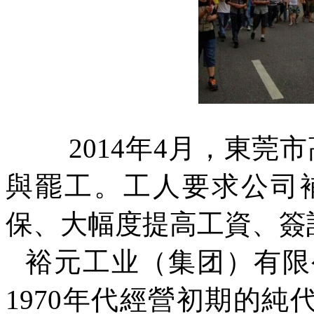
2014
年
4
月，東莞市
與罷工。工人要求公司
保、大幅度提高工資、簽
裕元工业（集团）有限
1970
年代經營初期的純