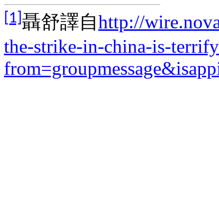
[1]
聶舒譯自
http://wire.no
the-strike-in-china-is-terrif
from=groupmessage&isappi