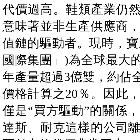
代價過高。鞋類產業仍
意味著並非生產供應商
值鏈的驅動者。現時，寶
國際集團」
)
為全球最大
年產量超過
3
億雙，約佔
價格計算之
20
％。因此
僅是
“
買方驅動
”
的關係，
達斯、耐克這樣的公司