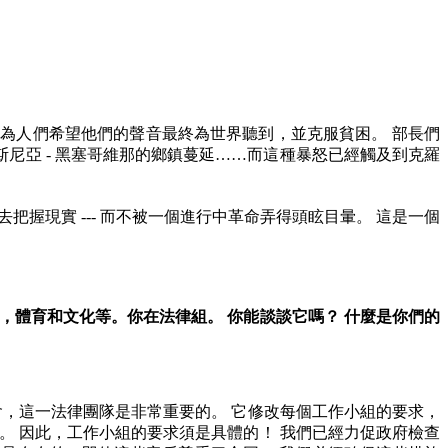
因為人們希望他們的聲音最終為世界聽到，並克服貧困。
部長們
斯尼亞
-
黑塞哥維那的鄉鎮蔓延
……
而這種暴怒已經觸及到克羅
去把握現實
---
而不被一個進行中革命弄得頭眩目暈。
這是一個
，體育和文化等。你在法律組。
你能談談它嗎？
什麼是你們的
會，這一法律團隊是非常重要的。
它修改每個工作小組的要求，
。
因此，工作小組的要求須是具體的！
我們已經力促政府檢查