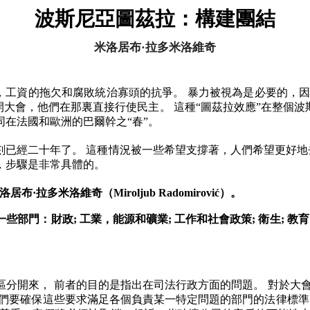
波斯尼亞
圖茲拉：構建團結
米洛居
布·
拉多米洛維奇
，工資的拖欠和腐敗統治寡頭的抗爭。
暴力被視為是必要的，
開大會，他們在那裏直接行使民主。
這種
“
圖茲拉效應
”
在整個波
同在法國和歐洲的巴爾幹之
“
春
”
。
刻已經二十年了。
這種情況被一些希望支撐著，人們希望更好地
，步驟是非常具體的。
洛居
布·
拉多米洛維奇（
Miroljub Radomirović
）。
一些部門：財政
;
工業，能源和礦業
;
工作和社會政策
;
衛生
;
教育
區分開來，
前者的目的是指出在司法行政方面的問題。
對於大
們要確保這些要求滿足各個負責某一特定問題的部門的法律標準