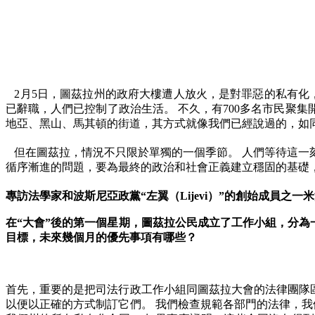
2
月
5
日，圖茲拉州的政府大樓遭人放火，是對罪惡的私有化
已辭職，人們已控制了政治生活。
不久，有
700
多名市民聚集
地亞、黑山、馬其頓的街道，其方式就像我們已經說過的，如
但在圖茲拉，情況不只限於單獨的一個季節。
人們等待這一
循序漸進的問題，要為最終的政治和社會正義建立穩固的基礎
專訪法學家和波斯尼亞政黨
“
左翼（
Lijevi
）
”
的創始成員之一米
在
“
大會
”
後的第一個星期，圖茲拉公民成立了工作小組，分為
目標，未來幾個月的優先事項有哪些？
首先，重要的是把司法行政工作小組同圖茲拉大會的法律團隊
以便以正確的方式制訂它們。
我們檢查規範各部門的法律，我