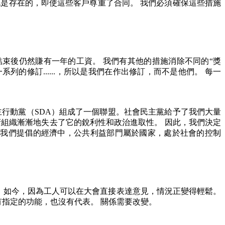
也是存在的，即使這些客戶尊重了合同。
我們必須確保這些措施
結束後仍然賺有一年的工資。
我們有其他的措施消除不同的
“
獎
一系列的修訂
......
，所以是我們在作出修訂，而不是他們。
每一
主行動黨（
SDA
）組成了一個聯盟。社會民主黨給予了我們大量
府組織漸漸地失去了它的銳利性和政治進取性。
因此，我們決定
在我們提倡的經濟中，公共利益部門屬於國家，處於社會的控制
。
。
如今，因為工人可以在大會直接表達意見，情況正變得輕鬆。
有指定的功能，也沒有代表。
關係需要改變。