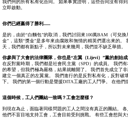
我們州的所有私有化合同。
如果事實證明，這些合同沒有得到
立即啟動。
你們已經贏得了勝利
......
是的，由於
“
白麵包
”
的取消，我們討回來
100
萬
BAM
（可兌換
金
”
，這類
“
獎金
”
是多年來由腐敗和無情的精英們選出來的。
天，我們都有新點子，所以對未來幾周，我們並不缺乏舉措。
你參與了大會的法律團隊，你也是
“
左翼（
Lijevi
）
”
黨的創始成
在反對黨時期，我們都是社會民主黨（
SPD
）的成員。
我們有
的希望，但我們極為嚴格，結果就離開了。
我們首先成立了非
建立一個真正的左翼黨。
我們進行的是反對私有化，反對破
下。
我們的第一個行動是聲援
DITA
工廠的工人鬥爭。
在他們
這個時候，工人們團結一致嗎？工會怎麼樣？
到現在為止，面臨著同樣問題的工人之間沒有真正的團結。
各
他們不盲目地支持工會，工會目前受到挑戰。
有些工會想與大