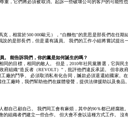
尊重，它們將必須被取消。起訴一些破壞公司的客戶的可能性
馬克，相當於
500 000
歐元），
“
白麵包
”
的意思是部長們在任期
我說的是部長們，但是還有議員。
我們的工作小組將嘗試提出
員。
能告訴我們，你的黨是如何誕生的嗎？
相同的目標，相同的敵人。
但是，
2010
年社民黨勝選，它與民
政府組織
“
造反者（
REVOLT
）
”
，批評他們違反承諾。
但非政
壞工廠的鬥爭。
必須取消私有化合同，贓款必須退還給國家。
擋住工廠時，我們幫助他們在媒體發聲，提供法律援助以及食品
人都自己顧自己。
我們同工會有麻煩，其中的
90
％都已經腐敗
會的組織者們建立一些合作。
但大會不會以這種方式工作。
沒