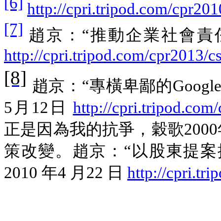
[6]
http://cpri.tripod.com/cpr20
[7]
趙京：“推動企業社會責任的
http://cpri.tripod.com/cpr2013/c
[8]
趙京：
“
專橫卑鄙的
Googl
5
月
12
日
http://cpri.tripod.co
正是因為我的抗爭，穀歌
2000
策改變。趙京：
“
以股東提案
2010
年
4
月
22
日
http://cpri.tr