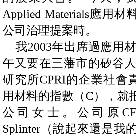
Applied Materials
應用材
公司治理提案時。
我
2003
年出席過應用
午又要在三藩市的矽谷
研究所
CPRI
的企業社會
用材料的指數（
C
），就
公司女士。公司原
C
Splinter
（說起來還是我