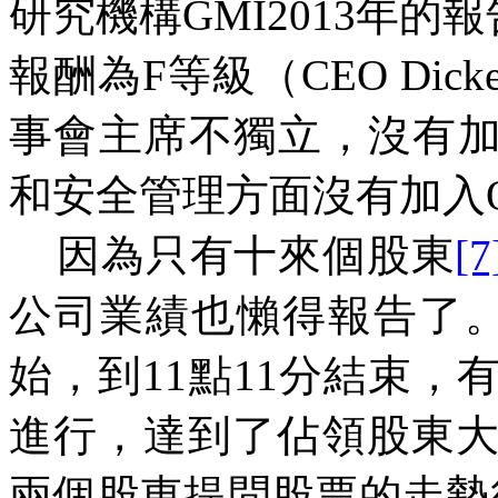
研究機構
GMI2013
年的報
報酬為
F
等級（
CEO Dick
事會主席不獨立，沒有加
和安全管理方面沒有加入
因為只有十來個股東
[7
公司業績也懶得報告了
始，到
11
點
11
分結束，
進行，達到了佔領股東
兩個股東提問股票的走勢