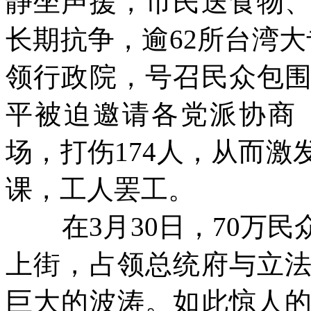
静坐声援，市民送食物
长期抗争，逾
62
所台湾大
领行政院，号召民众包
平被迫邀请各党派协商
场，打伤
174
人，从而激
课，工人罢工。
在
3
月
30
日，
70
万民
上街，占领总统府与立
巨大的波涛。如此惊人