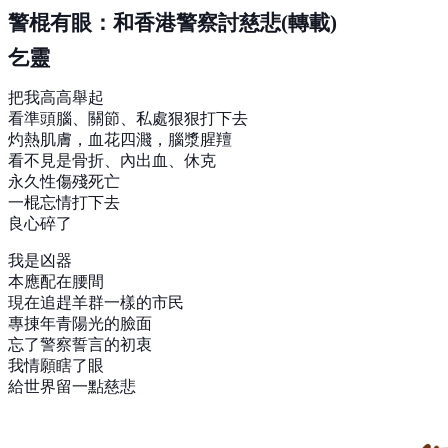
警棍有眼：和香港警察討慈悲
(轉載)
乞靈
把我高高舉起
看準頭腦、關節、私處狠狠打下去
灼熱肌膚，血花四濺，腦漿腥羶
看不見是骨折、內出血、休克
永久性傷殘死亡
一棍忘情打下去
良心碎
了
我是凶器
本應配在腰間
現在追趕羊群一樣的市民
專㨂年青陽光的臉面
忘了警察誓言的初衷
我情願瞎了眼
給世界留一點慈悲