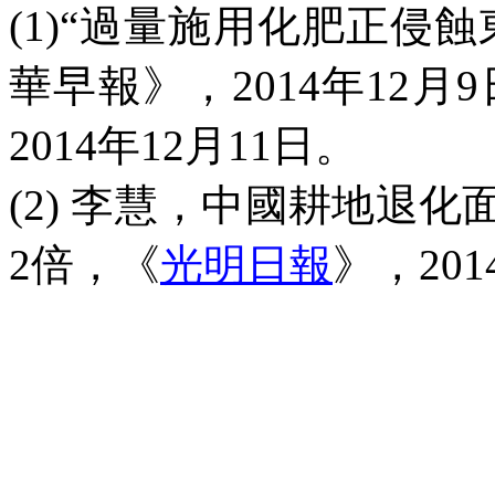
(1)“
過量施用化肥正侵蝕
華早報》，
2014
年
12
月
9
2014
年
12
月
11
日。
(2)
李慧，中國耕地退化
2
倍，《
光明日報
》，
201