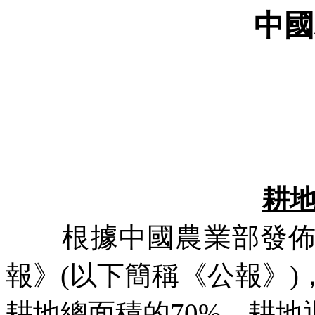
中國
耕
根據中國農業部發佈的
報》
(
以下簡稱《公報》
)
耕地總面積的
70%
，耕地