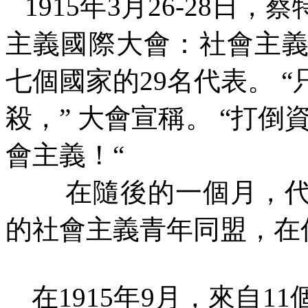
1915
年
3
月
26-28
日，蔡
主義國際大會：社會主
七個國家的
29
名代表。
“
殺，
”
大會宣稱。
“
打倒
會主義！
“
在隨後的一個月，
的社會主義青年同盟，在
在
1915
年
9
月，來自
11