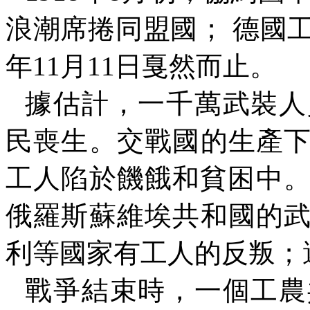
浪潮席捲同盟國；
德國
年
11
月
11
日戛然而止。
據估計，一千萬武裝人
民喪生。交戰國的生產
工人陷於饑餓和貧困中
俄羅斯蘇維埃共和國的
利等國家有工人的反叛；
戰爭結束時，一個工農