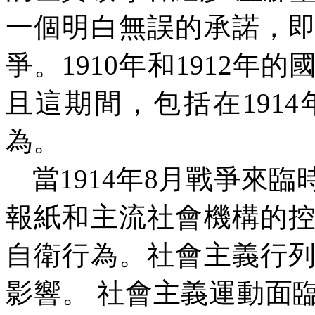
一個明白無誤的承諾，
爭。
1910
年和
1912
年的
且這期間，包括在
1914
為。
當
1914
年
8
月戰爭來臨
報紙和主流社會機構的
自衛行為。社會主義行
影響。
社會主義運動面