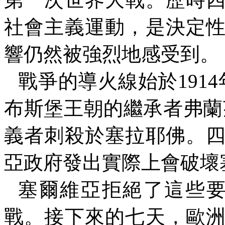
社會主義運動，是決定
響仍然被強烈地感受到。
戰爭的導火線始於
1914
布斯堡王朝的繼承者弗蘭
義者刺殺於塞拉耶佛。
亞政府發出實際上會破壞
塞爾維亞拒絕了這些
戰。接下來的七天，歐