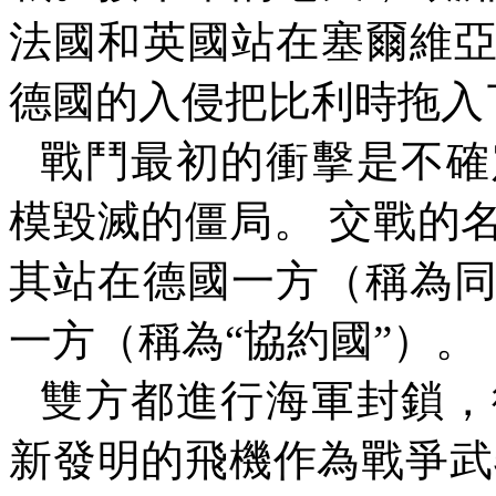
法國和英國站在塞爾維
德國的入侵把比利時拖入
戰鬥最初的衝擊是不確
模毀滅的僵局。
交戰的
其站在德國一方（稱為
一方（稱為
“
協約國
”
）。
雙方都進行海軍封鎖，
新發明的飛機作為戰爭武