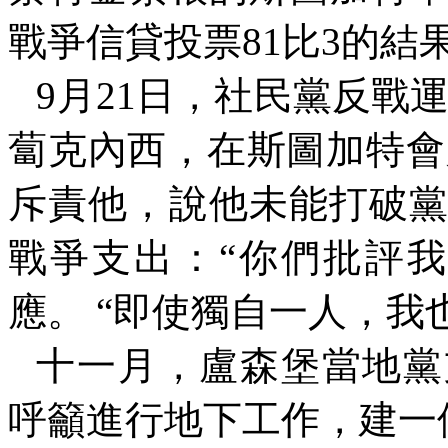
戰爭信貸投票
81
比
3
的結
9
月
21
日，社民黨反戰運
蔔克內西，在斯圖加特會
斥責他，說他未能打破
戰爭支出：
“
你們批評我
應。
“
即使獨自一人，我
十一月，盧森堡當地黨
呼籲進行地下工作，建一