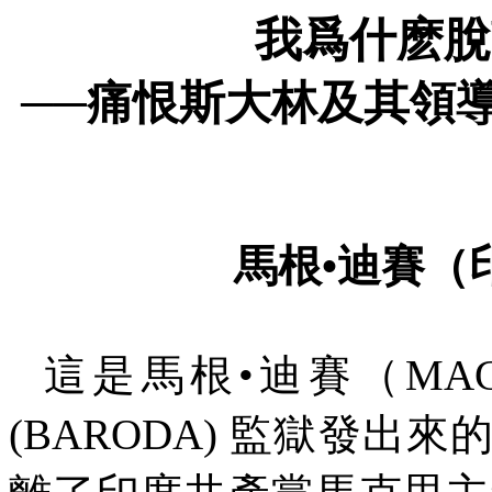
我爲什麽脫
──痛恨斯大林及其領
馬根
•
迪賽（
這是馬根
•
迪賽（
MAG
(BARODA)
監獄發出來