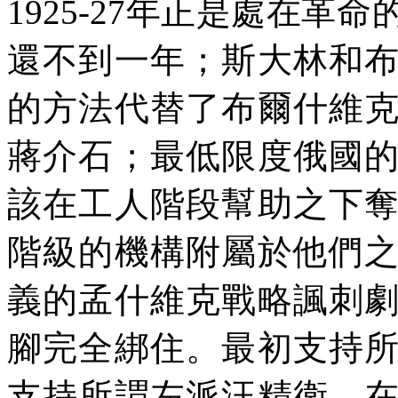
1925-27
年正是處在革命
還不到一年；斯大林和
的方法代替了布爾什維
蔣介石；最低限度俄國
該在工人階段幫助之下
階級的機構附屬於他們
義的孟什維克戰略諷刺
腳完全綁住。最初支持
支持所謂左派汪精衛。