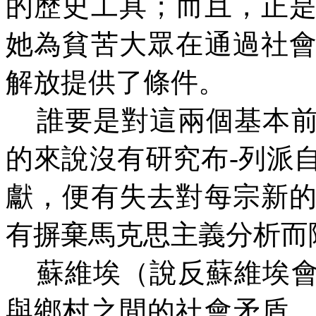
的歷史工具；而且，正
她為貧苦大眾在通過社
解放提供了條件。
誰要是對這兩個基本
的來說沒有研究布
-
列派
獻，便有失去對每宗新
有摒棄馬克思主義分析而
蘇維埃（說反蘇維埃
與鄉村之間的社會矛盾