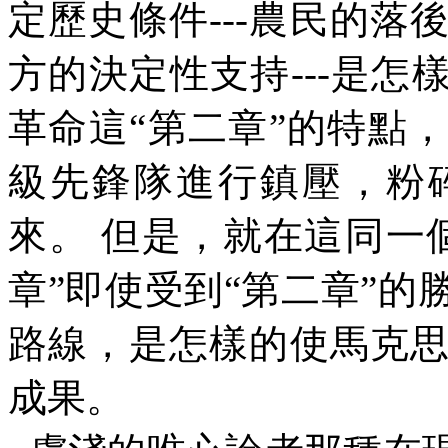
定歷史條件
---
農民的落
方的決定性支持
---
是怎
革命這
“
第二章
”
的特點，
級先鋒隊進行鎮壓，粉
來。
但是，就在這同一
章
”
即使受到
“
第二章
”
的
路線，是怎樣的使馬克
成果。