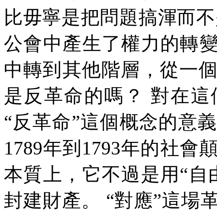
比毋寧是把問題搞渾而不
公會中產生了權力的轉
中轉到其他階層，從一
是反革命的嗎？
對在這
“
反革命
”
這個概念的意義
1789
年到
1793
年的社會
本質上，它不過是用
“
自
封建財產。
“
對應
”
這場