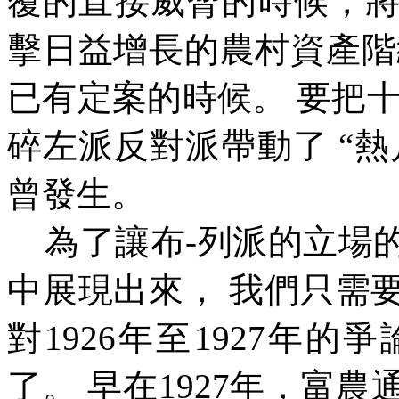
覆的直接威脅的時候，
擊日益增長的農村資產階
已有定案的時候。
要把
碎左派反對派帶動了
“
熱
曾發生。
為了讓布
-
列派的立場
中展現出來，
我們只需
對
1926
年至
1927
年的爭
了。
早在
1927
年，富農