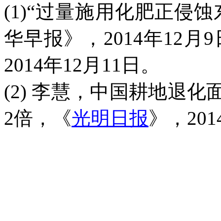
(1)“
过量施用化肥正侵蚀
华早报》，
2014
年
12
月
9
2014
年
12
月
11
日。
(2)
李慧，中国耕地退化
2
倍，《
光明日报
》，
201