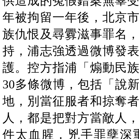
供造成的寃假錯案無辜
年被拘留一年後，北京
族仇恨及尋釁滋事罪名
持，浦志強透過微博發
護。控方指浦「煽動民
30
多條微博，包括「說
地，別當征服者和掠奪
人，都是把對方當敵人
件太血腥，兇手罪孽深