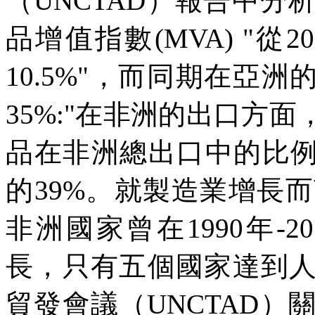
（
UNCTAD
）報告中分
品增值指數
(MVA) "
從
20
10.5%"
，而同期在亞洲
35%:"
在非洲的出口方面
品在非洲總出口中的比
的
39%
。就製造業增長而
非洲國家曾在
1990
年
-2
長，只有五個國家達到
貿發會議（
UNCTAD
）