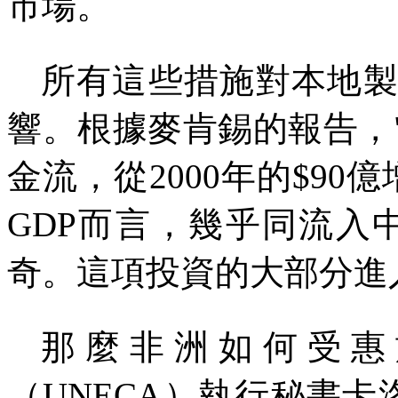
市場。
所有這些措施對本地
響。根據麥肯錫的報告，
金流，從
2000
年的
$90
億
GDP
而言，幾乎同流入
奇。這項投資的大部分進
那麼非洲如何受惠
（
UNECA
）執行秘書卡