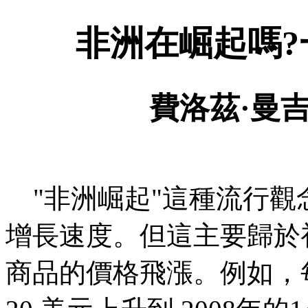
非洲在崛起嗎
?
費洛茲·曼
"
非洲崛起
"
這種流行觀
增長速度。但這主要歸於
商品的價格飛漲。例如，