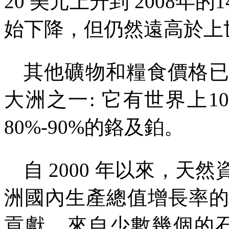
20
美元上升到
2008
年的
1
始下降，但仍然遠高於上
其他礦物和糧食價格
大洲之一
:
它有世界上
1
80%-90%
的鉻及鉑。
自
2000
年以來，天然
洲國內生產總值增長率
貢獻，來自少數幾個的