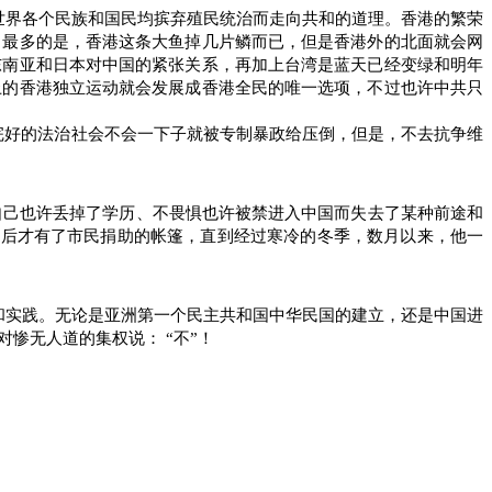
世界各个民族和国民均摈弃殖民统治而走向共和的道理。香港的繁荣
，最多的是，香港这条大鱼掉几片鳞而已，但是香港外的北面就会网
东南亚和日本对中国的紧张关系，再加上台湾是蓝天已经变绿和明年
上的香港独立运动就会发展成香港全民的唯一选项，不过也许中共只
完好的法治社会不会一下子就被专制暴政给压倒，但是，不去抗争维
自己也许丢掉了学历、不畏惧也许被禁进入中国而失去了某种前途和
周后才有了市民捐助的帐篷，直到经过寒冷的冬季，数月以来，他一
和实践。无论是亚洲第一个民主共和国中华民国的建立，还是中国进
对惨无人道的集权说：
“不”！