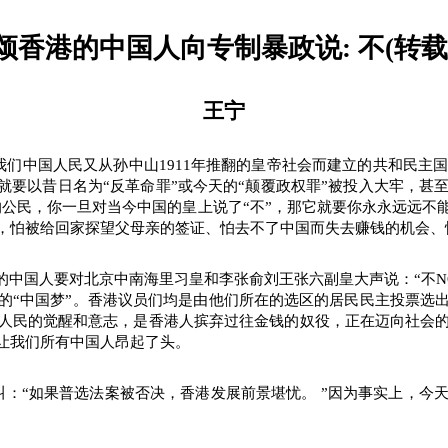
颂香港的中国人向专制暴政说
:
不
(
转载
王宁
我们中国人民又从孙中山
1911
年推翻的皇帝社会而建立的共和民主
谁就要以昔日名为“反革命罪”或今天的“颠覆政权罪”被投入大牢，
的公民，你一旦对当今中国的皇上说了“不”，那它就要你永永远远不
，怕被给回家探望父母亲的签证、怕去不了中国而失去赚钱的机会、
的中国人要对北京中南海里习皇和李张俞刘王张六副皇大声说：“不
N
的“中国梦”。香港议员们均是由他们所在的选区的居民民主投票选
人民的觉醒和意志，是香港人摈弃过往金钱的奴役，正在迈向社会
让我们所有中国人昂起了头。
叫：“如果普选法案被否决，香港发展前景堪忧。
”因为事实上，今