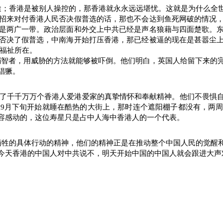
途；香港是被别人操控的，那香港就永永远远堪忧。这就是为什么全
招来对付香港人民否决假普选的话，那也不会达到鱼死网破的情况
是两广一带。政治层面和外交上中共已经是声名狼藉与四面楚歌。
否决了假普选，中南海开始打压香港，那已经被逼的现在是甚嚣尘
福祉所在。
弱智者，用威胁的方法就能够被吓倒。他们明白，英国人给留下来的
猖獗。
了千千万万个香港人爱港爱家的真挚情怀和奉献精神。他们不畏惧
从
9
月下旬开始就睡在酷热的大街上，那时连个遮阳棚子都没有，两
容感动的，这位寿星只是占中人海中香港人的一个代表。
牺牲的具体行动的精神，他们的精神正是在推动整个中国人民的觉醒
今天香港的中国人对中共说不，明天开始中国的中国人就会跟进大声