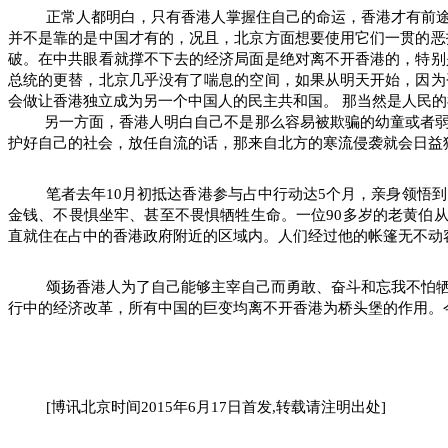
正常人都明白，只有香港人掌握住自己的命运，香港才有前
并不是靠的是中国才有的，况且，北京方面想要使用它们一贯的恶
破。在中共眼看就撑不下去的经济局面是绝对离不开香港的，特别
总统的更替，北京几乎没有了喘息的空间，如果从明天开始，因为
会做让香港独立成为另一个中国人的民主共和国。
那当然是人民的
另一方面，香港人明白自己不是那么容易被欺骗的幼童或者
护好自己的社会，放任自流的话，那来自北方的寒流侵袭就会日益
笔者去年
10
月初抵达香港参与占中行动达
5
个月，亲身领悟到
金钱、不畏惧坐牢、甚至不畏惧牺牲生命。一位
90
多岁的老黄伯
直就住在占中的香港政府附近的区域内。人们经过他的帐篷无不动
颂扬香港人为了自己能够主宰自己而勇敢、奋斗和忘我不怕
行中的经济改革，所有中国的巨变均离不开香港为桥头堡的作用。
[
博讯北京时间
2015
年
6
月
17
日首发
,
转载请注明出处
]