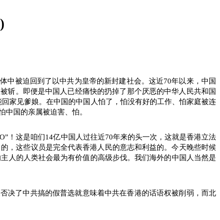
)
国体中被迫回到了以中共为皇帝的新封建社会。这近
70
年以来，中国
甚至被斩。即便是中国人已经痛快的扔掉了那个厌恶的中华人民共和国
能回家见爹娘。在中国的中国人怕了，怕没有好的工作、怕家庭被连
怕中国的亲属被迫害、怕。
O
”！这是咱们
14
亿中国人过往近
70
年来的头一次，这就是香港立法
出的，这些议员是完全代表香港人民的意志和利益的。今天晚些时候
的主人的人类社会最为有价值的高级步伐。我们海外的中国人当然是
天否决了中共搞的假普选就意味着中共在香港的话语权被削弱，而北