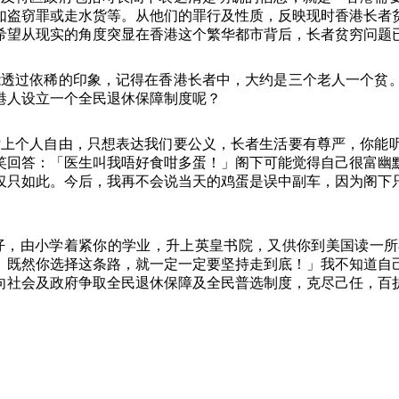
如盗窃罪或走水货等。从他们的罪行及性质，反映现时香港长者
希望从现实的角度突显在香港这个繁华都市背后，长者贫穷问题
过依稀的印象，记得在香港长者中，大约是三个老人一个贫。
港人设立一个全民退休保障制度呢？
个人自由，只想表达我们要公义，长者生活要有尊严，你能听
笑回答：「医生叫我唔好食咁多蛋！」阁下可能觉得自己很富幽
仅只如此。今后，我再不会说当天的鸡蛋是误中副车，因为阁下
由小学着紧你的学业，升上英皇书院，又供你到美国读一所
。既然你选择这条路，就一定一定要坚持走到底！」我不知道自
向社会及政府争取全民退休保障及全民普选制度，克尽己任，百