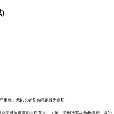
载
)
严重性，尤以长者贫穷问题最为逼切。
全民退休保障和全民普选」！第一天到达荔枝角收押所，身边