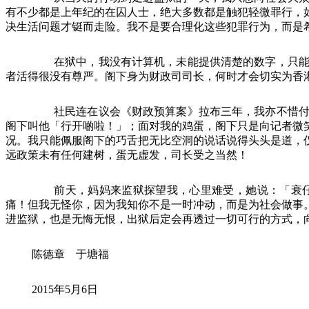
有不少都是上年纪的在囚人士，绝大多数都是触犯轻微罪行，
决生活问题才铤而走险。我不是要合理化这些犯罪行为，而是
在狱中，我没有计算机，未能提供清楚的数字，只能透
者活得很没有尊严。阁下身为财政司司长，何时才会切实为香
社民连在议会《财政预算案》拉布三年，我亦不惜付上
阁下叫他「行开啲啦！」；面对我的鸡蛋，阁下只是向记者微
况。我只能佩服阁下的巧舌把无比空洞的说话说得头头是道，
远政策未有任何建树，蛋无虚发，司长受之当然！
前天，妈妈来监狱探望我，心里难受，她说：「衰仔，
痛！但我无怪你，因为我知你不是一时冲动，而是为社会做事
进监狱，也是无悔无恨，出狱后定会再透过一切可行的方式，
陈德章 于塘福
2015
年
5
月
6
日