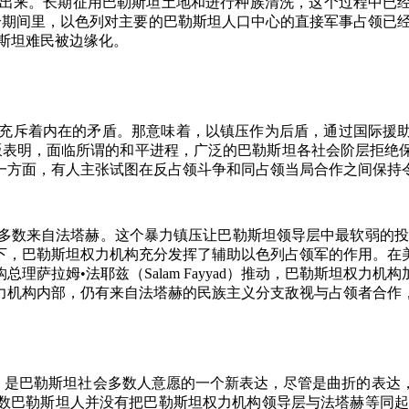
出来。长期征用巴勒斯坦土地和进行种族清洗，这个过程中已
个期间里，以色列对主要的巴勒斯坦人口中心的直接军事占领已
斯坦难民被边缘化。
充斥着内在的矛盾。那意味着，以镇压作为后盾，通过国际援
叛表明，面临所谓的和平进程，广泛的巴勒斯坦各社会阶层拒绝
一方面，有人主张试图在反占领斗争和同占领当局合作之间保持
多数来自法塔赫。这个暴力镇压让巴勒斯坦领导层中最软弱的投
下，巴勒斯坦权力机构充分发挥了辅助以色列占领军的作用。在
构总理萨拉姆
•
法耶兹（
Salam Fayyad
）推动，巴勒斯坦权力机构
力机构内部，仍有来自法塔赫的民族主义分支敌视与占领者合作
，是巴勒斯坦社会多数人意愿的一个新表达，尽管是曲折的表达
数巴勒斯坦人并没有把巴勒斯坦权力机构领导层与法塔赫等同