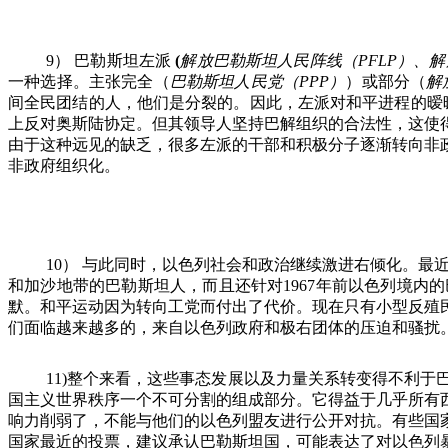
9
）
巴勒斯坦左派
(
解放巴勒斯坦人民阵线（
PFLP
）、解
一种选择。主张完全（
巴勒斯坦人民党（
PPP
）
）或部分（
解
间全民团结的人，他们是分裂的。因此，左派对和平进程的暧
上反对奥斯陆协定。但其领导人坚持巴解组织的合法性，这使
由于这种远见的缺乏，很多左派的干部和积极分子逐渐转向非
非政府组织化。
10
）
与此同时，以色列社会和政治继续激进右倾化。最
和加沙地带的巴勒斯坦人，而且还针对
1967
年前以色列境内的
默。和平运动因为转向工党而付出了代价。现在只有小型反殖
们面临越来越多的，来自以色列政府和极右团体的压迫和骚扰
11)
整个来看，这些事态发展以及力量关系转变得不利于
国主义世界秩序一个不可分割的组成部分。它得益于几乎所有
响力削弱了，不能与他们的以色列盟友进行公开对抗。有些国
国家最近的投票，建议承认巴勒斯坦国，可能表达了对以色列