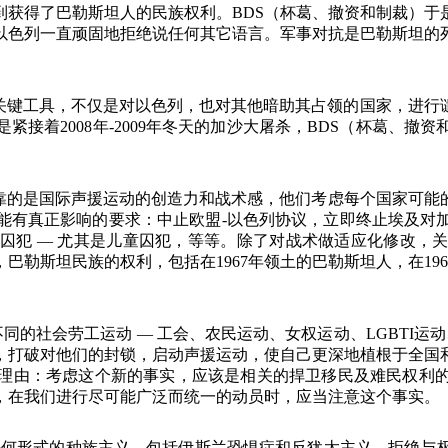
到获得了巴勒斯坦人的民族权利。
BDS
（杯葛、撤资和制裁）于
以色列一直顽固地拒绝说任何其它语言。军事对抗是巴勒斯坦的
关键工具，不仅是对以色列，也对其他暗助其占领的国家，进行
是紧接着
2008
年
-2009
年冬天的加沙大屠杀，
BDS
（杯葛、撤资
靠的是国际声援运动的创造力和战术感，他们考虑每个国家可能
能有真正影响的要求：中止欧盟
-
以色列协议，立即终止埃及对
放囚犯
—
尤其是儿童囚犯，等等。除了对战术做适应化修改，
，巴勒斯坦民族的权利，包括在
1967
年领土的巴勒斯坦人，在
196
不同的社会劳工运动
—
工会、农民运动、女权运动、
LGBTI
运动
，打破对他们的封锁，启动声援运动，使自己更深地植根于全国
理由：考虑这个新的事实，应该是相关的捍卫移民及难民权利
，在我们进行尽可能广泛而统一的动员时，应当注意这个事实。
任何形式的种族主义、包括伊斯兰恐惧症和反犹太主义、拒绝与