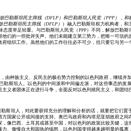
放巴勒斯坦民主阵线（
DFLP
）和巴勒斯坦人民党（
PPP
），和
放巴勒斯坦民主阵线（
DFLP
）
）融入巴勒斯坦权力机构者，和
昧态度举足轻重。与巴勒斯坦人民党（
PPP
）不同，解放巴勒斯
得他们的一些批评失声。他们未能建立第三势力，把唯一可信的
政府组织工作。虽然他们的工作往往必不可少，但只要它与另一
近，由种族主义、反民主的极右势力控制的以色列政府，继续并
巴勒斯坦人。以色列的中间派和中间偏左派，对这些事态的发
民主义者团体正在进行斗争，全面反对以色列殖民主义，和团结
。
巴勒斯坦人，对此要获得充分的理解和分析的话，就要把它们置
西方国家公开或间接的支持。奥巴马政府和内塔尼亚胡政府之间
家，像巴西、土耳其或甚至中国，对以色列的政策比较关键，这
暴力、傲慢自大和固执的恼怒，以色列国变得越来越明显的孤离