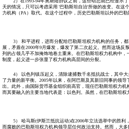
2
）在
1993-94
年奥斯陆协议之前，这些动态就已经显示了
天的情况，只可以考虑采用
'
巴勒斯坦自治
'
所做的改变。在这
力机构（
PA
）取代。在这个过程中，历史巴勒斯坦以外的巴勒
3
）
和平进程，进而分配给巴勒斯坦权力机构的任务，都
展，矛盾在
2000
年
9
月爆发，爆发了第二次起义。然而这场反
列的占领几乎不加掩饰地卷土重来。在巴勒斯坦权力机构中，
制度，起义进一步张显了权力机构高层间的分裂。
4
）
以色列镇压起义，清除逮捕数千名抵抗战士，其中大
了力量的新平衡。
2005
年以来，在阿巴斯及其新旧同事的领导
出。此外，由国际货币基金组织前高官，现任巴勒斯坦权力机
而其要融入的主要当地代表是：以色列。虽然，在巴勒斯坦权
5
）
哈马斯
(
伊斯兰抵抗运动
)
在
2006
年立法选举中的胜利
而腐败的巴勒斯坦权力机构领导层任何政治支持。然而，大多