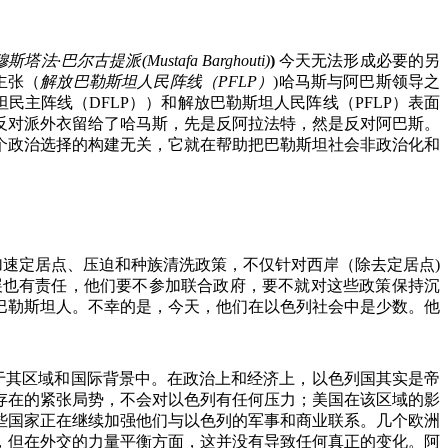
穆斯塔法·巴尔古提派
(Mustafa Barghouti)
)
今天无法形成必要的另
主张（
解放巴勒斯坦人民阵线（
PFLP
）
)
哈马斯与阿巴斯领导之
坦民主阵线（
DFLP
））和解放巴勒斯坦人民阵线（
PFLP
）表面
反对派外衣留给了哈马斯，先是反阿拉法特，然是反对阿巴斯。
个政治选择的构建无关，它就在帮助把巴勒斯坦社会非政治化和
加速定居点、压迫和种族清洗政策，不仅针对西岸（除去定居点
)
展也有责任，他们要不参加联合政府，要不就对这些政策保持沉
巴勒斯坦人。不幸的是，今天，他们在以色列社会中是少数。他
于其区域和国际背景中。在政治上和经济上，以色列国其实是帝
存在的紧张局势，不会对以色列有任何压力；美国在该区域的影
些国家正在继续加强他们与以色列的军事和商业联系。几个欧洲
，但在外交的力量平衡方面，这并没有导致任何真正的变化。阿