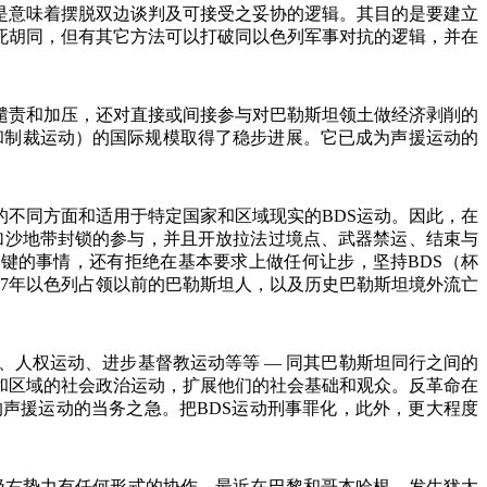
是意味着摆脱双边谈判及可接受之妥协的逻辑。其目的是要建立
死胡同，但有其它方法可以打破同以色列军事对抗的逻辑，并在
谴责和加压，还对直接或间接参与对巴勒斯坦领土做经济剥削的
和制裁运动）的国际规模取得了稳步进展。它已成为声援运动的
的不同方面和适用于特定国家和区域现实的
BDS
运动。因此，在
加沙地带封锁的参与，并且开放拉法过境点、武器禁运、结束与
关键的事情，还有拒绝在基本要求上做任何让步，坚持
BDS
（杯
7
年以色列占领以前的巴勒斯坦人，以及历史巴勒斯坦境外流亡
、人权运动、进步基督教运动等等
—
同其巴勒斯坦同行之间的
和区域的社会政治运动，扩展他们的社会基础和观众。反革命在
的声援运动的当务之急。把
BDS
运动刑事罪化，此外，更大程度
极右势力有任何形式的协作。最近在巴黎和哥本哈根，发生犹太