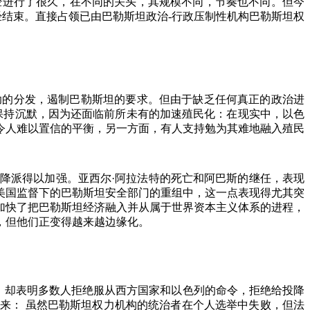
经进行了很久，在不同的关头，其规模不同，节奏也不同。但今
经结束。直接占领已由巴勒斯坦政治
-
行政压制性机构巴勒斯坦权
助的分发，遏制巴勒斯坦的要求。但由于缺乏任何真正的政治进
保持沉默，因为还面临前所未有的加速殖民化：在现实中，以色
令人难以置信的平衡，另一方面，有人支持勉为其难地融入殖民
降派得以加强。亚西尔·阿拉法特的死亡和阿巴斯的继任，表现
美国监督下的巴勒斯坦安全部门的重组中，这一点表现得尤其突
加快了把巴勒斯坦经济融入并从属于世界资本主义体系的进程，
，但他们正变得越来越边缘化。
，却表明多数人拒绝服从西方国家和以色列的命令，拒绝给投降
起来：
虽然巴勒斯坦权力机构的统治者在个人选举中失败，但法