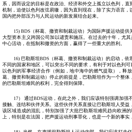
系，因而设定的目标是在政治、经济和外交上孤立以色列，直
机制，迫使以色列改弦易辙，因为直到现在，除了实力语言，
国内把外部压力与人民运动的新发展结合起来。
15)
BDS
（杯葛、撤资和制裁运动）为国际声援运动提供
大型资本主义跨国公司加以谴责和施压。在过去的十年，尤其
中心活动，在抵制和撤资的方面，赢得了一些重大的胜利。
16)
巴勒斯坦
BDS
（杯葛、撤资和制裁运动）的启动，依
不同的国家和地区，可以突出不同的要求，有利于对以色列可
以色列的军事经济合作（例如，地中海中的燃气提取），释
葛、撤资和制裁运动）停止的前提是，巴勒斯坦作为一个整体
的巴勒斯坦难民的权利，完全得到保障。
17
）
通过
BDS
运动，在此之外，我们应该特别强调加强
接触、连结和伙伴关系。这些伙伴关系直接让巴勒斯坦人受益
该区域造成的混乱，特别加强了大批巴勒斯坦难民趋向欧洲的
上，特别是在法国，把声援运动刑事罪化，也是一个新的事实
18
）当然，在声援巴勒斯坦人运动内部，我们应该打击