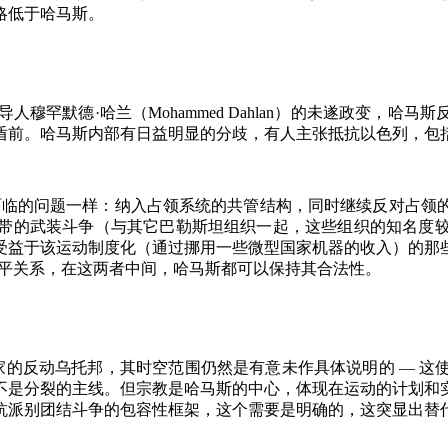
略低于哈马斯。
导人穆罕默德·哈兰（
Mohammed Dahlan
）的未遂政变，哈马斯
盾前。哈马斯内部有日益明显的分歧，有人主张抵抗以色列，包
面临的问题一样：纳入占领系统的共管结构，同时继续反对占领
带的武装斗争（与其它巴勒斯坦组织一起，这些组织的知名度
受益于该运动制度化（通过挪用一些微型国家机器的收入）的那
平关系，在这两者中间，哈马斯都可以保持其合法性。
家的反动乌托邦，其时空范围仍然是有意未作具体说明的
—
这
不是分裂的主线。但宗教是哈马斯的中心，体现在运动的计划和
抗派别团结斗争的包容性框架，这个需要是明确的，这突显出替