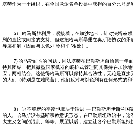
塔赫作为一个组织，在全国党派名单投票中获得的百分比只是
6
）
哈马斯胜利后，紧接着，在加沙地带，针对法塔赫领
列的直接或间接的支持。但这把哈马斯暴露在奥斯陆协议的矛
导层和解（因而与以色列
'
冷和平
'
相处）。
7)
哈马斯面临的问题，同法塔赫在巴勒斯坦自治第一年
持其团结，把其微型国家机器的庇护式管理同其保持在加沙地
应，两相结合。这使得哈马斯可以保持其合法性，无论是直接
的人们（特别是在难民营
)
，他们反对与以色列有任何形式的和
8
）
这不稳定的平衡也取决于话语
—
巴勒斯坦伊斯兰国
的人。哈马斯没有垄断宗教意识形态，在巴勒斯坦政治中，这
太主义之间的混乱、等等。展望以后，建立让各个巴勒斯坦抵