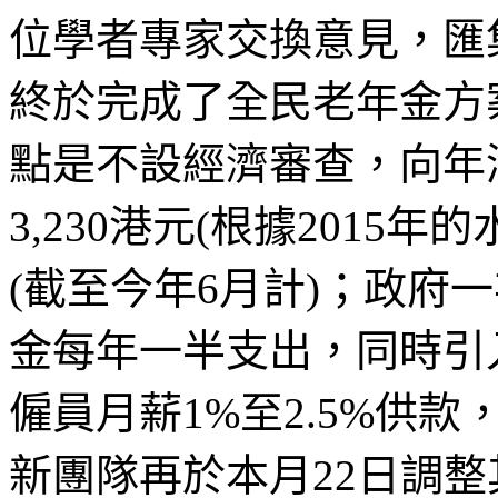
位學者專家交換意見，匯
終於完成了全民老年金方
點是不設經濟審查，向年
3,230
港元
(
根據
2015
年的
(
截至今年
6
月計
)
；政府一
金每年一半支出，同時引
僱員月薪
1%
至
2.5%
供款
新團隊再於本月
22
日調整