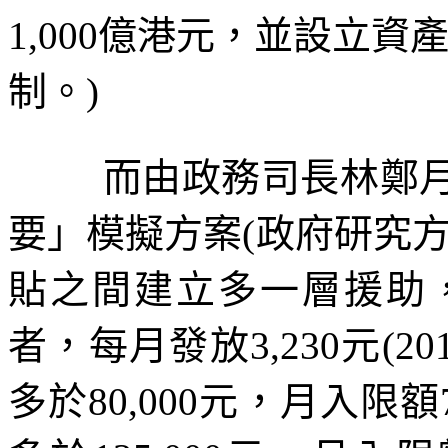
1,000
億港元，並設立資
制。
)
而由政務司長林鄭
要」模擬方案
(
政府研究
貼之間建立多一層援助
者，每月發放
3,230
元
(20
多於
80,000
元，月入限額