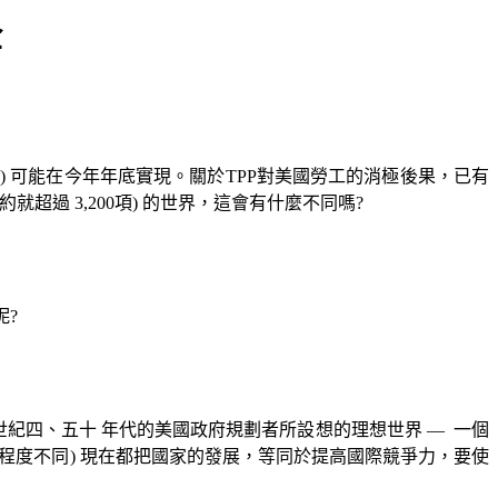
全
P)
可能在今年年底實現。關於
TPP
對美國勞工的消極後果，已有
約就超過
3,200
項
)
的世界，這會有什麼不同嗎
?
呢
?
紀四、五十 年代的美國政府規劃者所設想的理想世界
—
一個
程度不同
)
現在都把國家的發展，等同於提高國際競爭力，要使