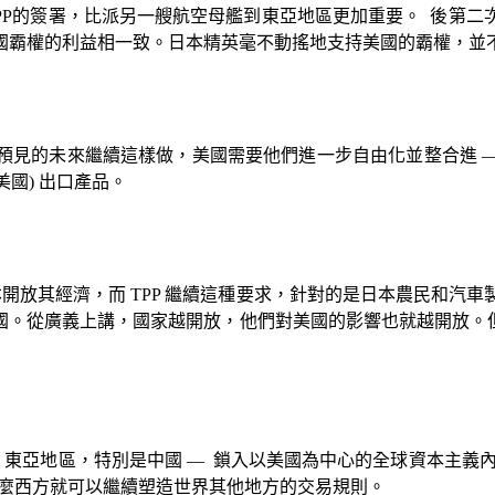
PP
的簽署，比派另一艘航空母艦到東亞地區更加重要。
後第二
國霸權的利益相一致。日本精英毫不動搖地支持美國的霸權，並
預見的未來繼續這樣做，美國需要他們進一步自由化並整合進
美國
)
出口產品。
本開放其經濟，而
TPP
繼續這種要求，針對的是日本農民和汽車
國。從廣義上講，國家越開放，他們對美國的影響也就越開放。
—
東亞地區，特別是中國
—
鎖入以美國為中心的全球資本主義
麼西方就可以繼續塑造世界其他地方的交易規則。