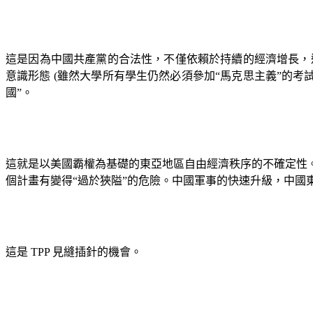
這是因為中國共產黨的合法性，不僅依賴於持續的經濟增長，
意識形態
(
雖然大學所有學生仍然必須參加“馬克思主義”的考
國”。
這就是以美國霸權為基礎的東亞地區自由經濟秩序的不確定性
個計畫有變得“過於狹隘”的危險。中國軍事的快速升級，中國
這是
TPP
見縫插針的機會。