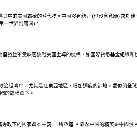
供其中的美國霸權的替代物。中國沒有能力
(
也沒有意願
)
來創建
第一世界附庸國
)
。
他倡議並不意味著挑戰美國主導的機構，如國際貨幣基金組織和
政治經濟中，尤其是在東亞地區，增加迴旋的餘地。類似的全
國的霸權傘下。
黨專政下的國家資本主義
—
所塑造 。雖然中國的精英是中國融