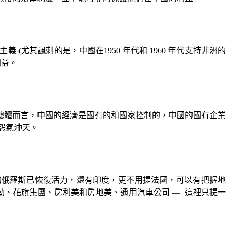
主義
(
尤其諷刺的是，中國在
1950
年代和
1960
年代支持非洲的
利益。
總體而言，中國的經濟是國有的和國家控制的，中國的國有企業
怨氣沖天。
的俄羅斯已恢復活力，還有印度，更不用提法國，可以有把握地
勒、花旗集團、房利美和房地美、通用汽車公司
—
這裡只提一