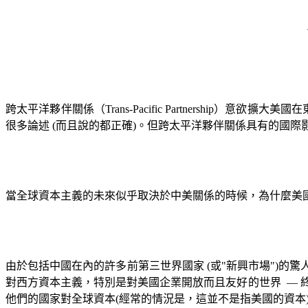
跨太平洋夥伴關係（
Trans-Pacific Partnership
）意欲擴大美國在
很多論述
(
而且說的都正確
)
。但跨太平洋夥伴關係具有的國際
當全球資本主義的未來似乎取決於中美關係的時候，為什麼美
由於包括中國在內的許多前第三世界國家
(
或
"
新興市場
")
的驚
對西方資本主義，特別是對美國企業開放而且友好的世界
—
他們的國家對全球資本
(
經常的情況是，這並不是指美國的資本