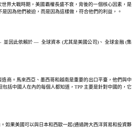
次世界大戰時期，美國霸權長盛不衰，背後的一個核心因素，是
不是因為他們被迫，而是因為這樣做，符合他們的利益，。
—
並因此依賴於
—
全球資本
(
尤其是美國公司
)
、 全球金融
(
集
製造商。馬來西亞、墨西哥和越南是重要的出口平臺，他們與中
但包括中國人在內的每個人都知道，
TPP
主要是針對中國的，它
內。如果美國可以與日本和西歐一起
(
通過跨大西洋貿易和投資夥