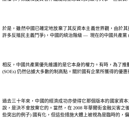
於是，雖然中國已確定地放棄了其反資本主義世界觀，由於其
許多反殖民主義鬥爭
)
，中國的統治階級
—
現在的中國共產黨
相反，中國共產黨優先維護的是它本身的權力。有時，為了推
(SOEs)
仍然佔據大多數的制高點。關於國有企業所獲得的優惠
過去三十年來，中國的經濟成功亦使得它那個版本的國家資本
說，是決不會放棄它的。當然，在
2008
年華爾街金融災害之
些突出的例子
)
國有化，但這些措施大體上被視為是臨時的，