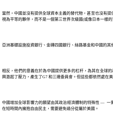
當然，中國並沒有提供全球資本主義的替代物，甚至也沒有提
視為平等的夥伴，而不是一個第三世界次級國
(
或像日本一樣的
亞洲基礎設施投資銀行、金磚四國銀行、絲路基金和中國的其
相反，他們的意義在於為中國提供更多的杠杆，為其在全球的
興激起了壓力，產生了
G7
和三邊委員會。但這些都依然處在美
中國增加全球影響力的願望由其政治經濟體制的特殊性
—
一
在短時間內擁抱自由民主，需要避免過分從屬於美國。