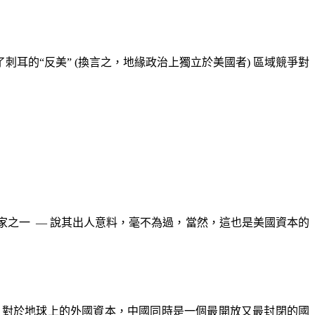
刺耳的“反美”
(
換言之，地緣政治上獨立於美國者
)
區域競爭對
家之一
—
說其出人意料，毫不為過，當然，這也是美國資本的
，對於地球上的外國資本，中國同時是一個最開放又最封閉的國