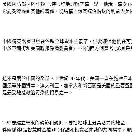
美國國防部長阿什頓·卡特很好地理解了這一點，他說，這次
T
它能夠滲透到其他經濟體，從結構上讓其統治階級的利益與美
中國精英階層已經在依賴全球資本主義了，但要確保他們在可
中於華爾街和美國聯邦儲備委員會
)
，並向西方消費者
(
尤其是
這不是關於中國的全部。上世紀
70
年代，美國一直在施壓日
國競爭外國資本。澳大利亞、加拿大和新西蘭是美國的重要盟
是最受地緣政治污染的貿易之一。
TPP
要建立未來的規範和規則，要把地球上最具活力的地區
伴關係
)
制定智慧財產權
(IP)
保護和投資者仲裁的共同標準，那