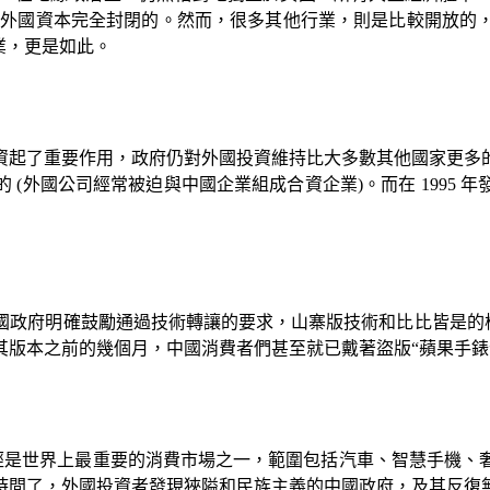
對外國資本完全封閉的。然而，很多其他行業，則是比較開放的
業，更是如此。
資起了重要作用，政府仍對外國投資維持比大多數其他國家更多
的
(
外國公司經常被迫與中國企業組成合資企業
)
。而在
1995
年
國政府明確鼓勵通過技術轉讓的要求，山寨版技術和比比皆是的
版本之前的幾個月，中國消費者們甚至就已戴著盜版“蘋果手錶
經是世界上最重要的消費市場之一，範圍包括汽車、智慧手機、
時間了，外國投資者發現狹隘和民族主義的中國政府，及其反復