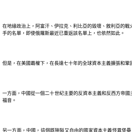
在地緣政治上，阿富汗、伊拉克、利比亞的毀壞、敘利亞的戰火
手的名單，即使俄羅斯最近已重返該名單上，也依然如此。
但是，在美國霸權下，在長達七十年的全球資本主義擴張和鞏
一方面，中國從一個二十世紀主要的反資本主義和反西方帝國
福音。
另一方面，中國，這個既狹隘又自由的國家資本主義怪異堡壘