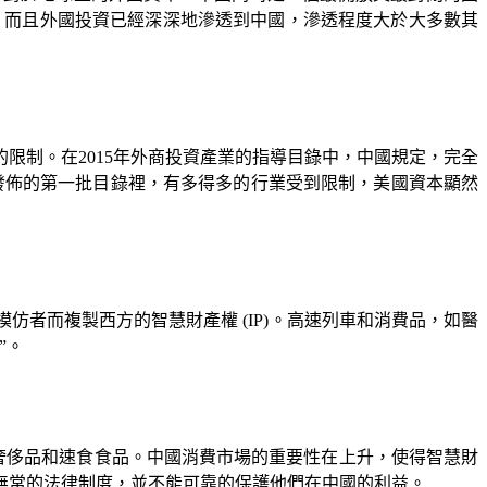
，而且外國投資已經深深地滲透到中國，滲透程度大於大多數其
的限制。在
2015
年外商投資產業的指導目錄中，中國規定，完全
發佈的第一批目錄裡，有多得多的行業受到限制，美國資本顯然
模仿者而複製西方的智慧財產權
(IP)
。高速列車和消費品，如醫
”。
奢侈品和速食食品。中國消費市場的重要性在上升，使得智慧財
無常的法律制度，並不能可靠的保護他們在中國的利益。