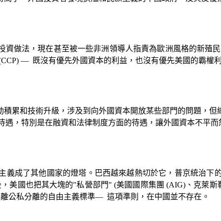
投資做法，現在甚至被一些非洲領導人指責為歐洲風格的新殖民
(CCP) —
既沒有優先外國資本的利益，也沒有優先美國的霸權
動積累和技術升級，涉及到向外國資本開放某些部門的問題，但
待遇，特別是在融資和法律制度方面的待遇，讓外國資本不平而
主義成了其他國家的燈塔。巴西越來越熱切於它，普京統治下
後，美國也把其大塊的
"
私營部門
" (
美國國際集團
(AIG)
、克萊斯
偏離公私分離的自由主義標準
—
這項準則，在中國並不存在。