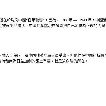
還在於洗刷中國“百年恥辱”，因為，
1839
年
— 1949
年，中國
試
)
被逐步地淘汰，中國共產黨現在試圖把自己定位為正確的力量
。融入此秩序，讓中國精英階層大量受惠，但他們在中國的持續
東海和南海日益加劇的領土爭端，就是這危險的所在。