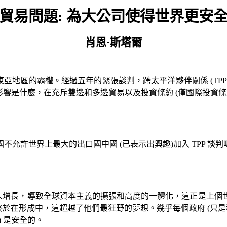
貿易問題
:
為大公司使得世界更安
肖恩·斯塔爾
東亞地區的霸權。經過五年的緊張談判，跨太平洋夥伴關係
(TP
影響是什麼，在充斥雙邊和多邊貿易以及投資條約
(
僅國際投資條
國不允許世界上最大的出口國中國
(
已表示出興趣
)
加入
TPP
談判
人增長，導致全球資本主義的擴張和高度的一體化，這正是上個世
終於在形成中，這超越了他們最狂野的夢想。幾乎每個政府
(
只是
)
是安全的。