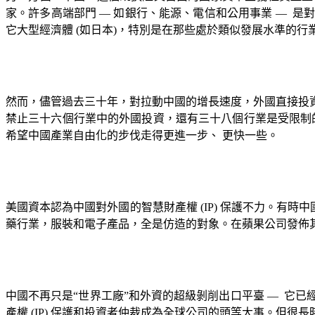
家。許多高端部門
—
如銀行、能源、電信和公用事業
—
是
它大型經濟體
(
如日本
)
，特別是在那些處於類似發展水準的行
然而，儘管過去三十年，對拉動中國的增長速度，外國直接投
禁止三十六個行業中的外國投資，還有三十八個行業是受限制
希望中國產業自由化的步伐走得更進一步、 更快一些。
美國資本認為中國對外國的智慧財產權
(IP)
保護不力。有時中
藥行業，服裝和電子產品，全是仿造的對象。在蘋果公司發佈其
中國不再只是“世界工廠”和外資的超級剝削出口平臺
—
它已
產權
(IP)
保護和投資者仲裁成為全球公司的頭等大事。但很長