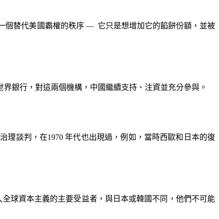
一個替代美國霸權的秩序
—
它只是想增加它的餡餅份額，並被
世界銀行，對這兩個機構，中國繼續支持、注資並充分參與。
球治理談判，在
1970
年代也出現過，例如，當時西歐和日本的復
入全球資本主義的主要受益者，與日本或韓國不同，他們不可能