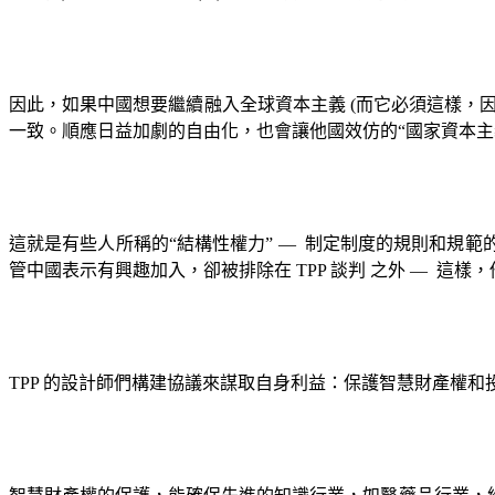
因此，如果中國想要繼續融入全球資本主義
(
而它必須這樣，
一致。順應日益加劇的自由化，也會讓他國效仿的“國家資本主
這就是有些人所稱的“結構性權力”
—
制定制度的規則和規範
管中國表示有興趣加入，卻被排除在
TPP
談判 之外
—
這樣，
TPP
的設計師們構建協議來謀取自身利益：保護智慧財產權和