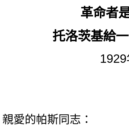
革命者
托洛茨基給一
1929
親愛的帕斯同志：