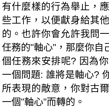
有什麼樣的行為舉止，
些工作，以便獻身給其
的。也許你會允許我問
任務的
"
軸心
"
，那麼你自
個任務來安排呢
?
因為你
一個問題
:
誰將是軸心
?
所表現的敵意，你對古
一個
"
軸心
"
而轉的。