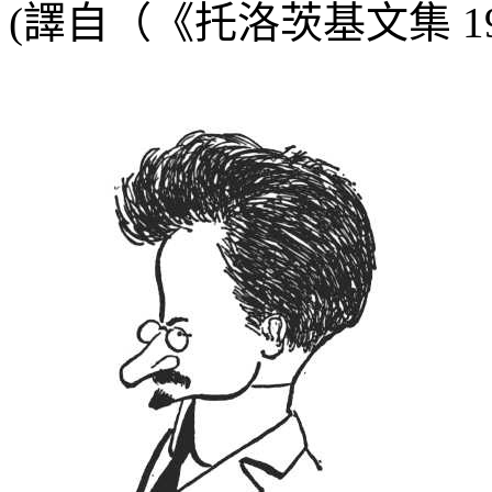
(
譯自（《托洛茨基文集
1