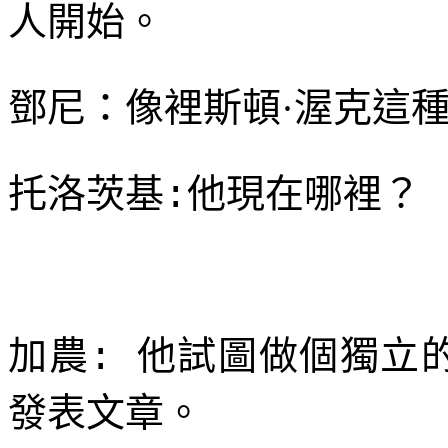
人開始。
鄧尼：像裡斯頓·渥克這
托洛茨基
他現在哪裡？
:
加農
他試圖做個獨立
:
發表文章。