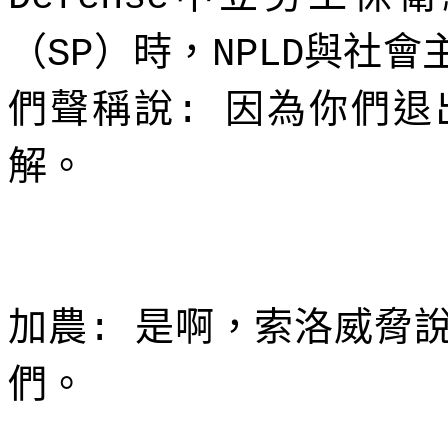
（
）時，
與社會
SP
NPLD
們聲稱說
因為你們退
:
解。
加農
是啊，索洛威脅
:
們。