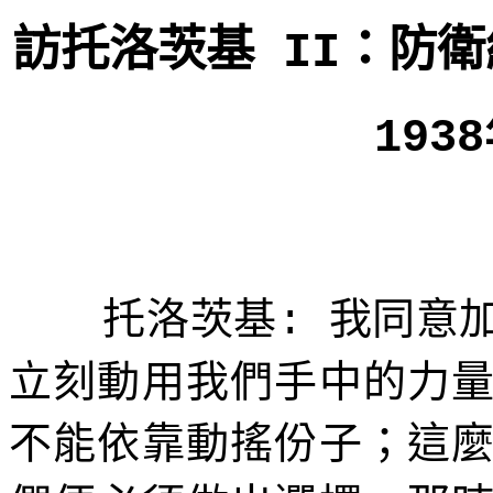
訪托洛茨基
：防衛
II
1938
托洛茨基
我同意
:
立刻動用我們手中的力
不能依靠動搖份子；這