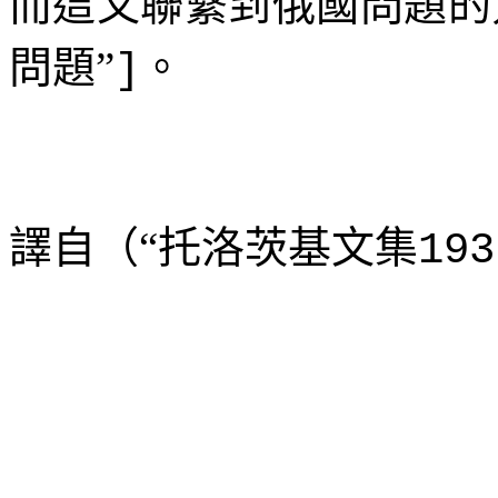
而這又聯繫到俄國問題的
問題”
。
]
譯自（“托洛茨基文集
193