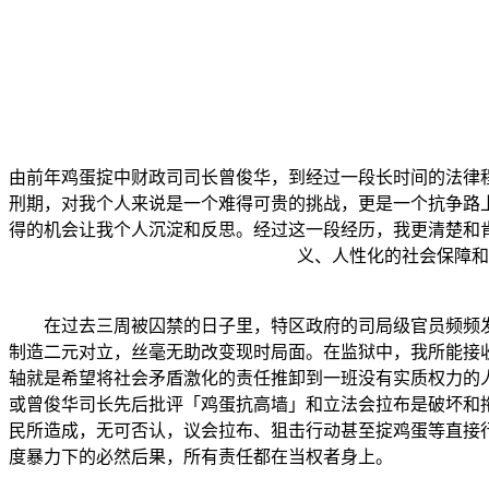
由前年鸡蛋掟中财政司司长曾俊华，到经过一段长时间的法律
刑期，对我个人来说是一个难得可贵的挑战，更是一个抗争路
得的机会让我个人沉淀和反思。经过这一段经历，我更清楚和
义、人性化的社会保障和
在过去三周被囚禁的日子里，特区政府的司局级官员频频
制造二元对立，丝毫无助改变现时局面。在监狱中，我所能接
轴就是希望将社会矛盾激化的责任推卸到一班没有实质权力的
或曾俊华司长先后批评「鸡蛋抗高墙」和立法会拉布是破坏和
民所造成，无可否认，议会拉布、狙击行动甚至掟鸡蛋等直接
度暴力下的必然后果，所有责任都在当权者身上。