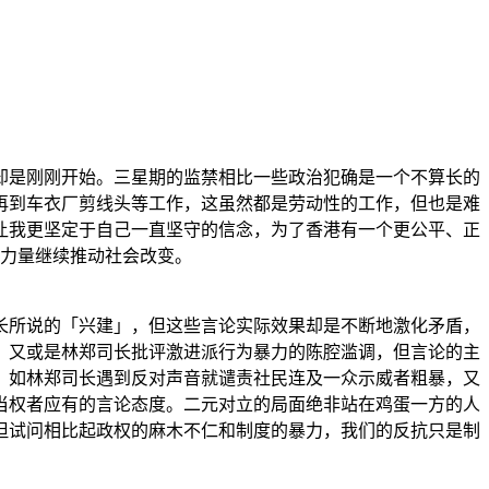
却是刚刚开始。三星期的监禁相比一些政治犯确是一个不算长的
再到车衣厂剪线头等工作，这虽然都是劳动性的工作，但也是难
让我更坚定于自己一直坚守的信念，为了香港有一个更公平、正
力量继续推动社会改变。
长所说的「兴建」，但这些言论实际效果却是不断地激化矛盾，
、又或是林郑司长批评激进派行为暴力的陈腔滥调，但言论的主
，如林郑司长遇到反对声音就谴责社民连及一众示威者粗暴，又
当权者应有的言论态度。二元对立的局面绝非站在鸡蛋一方的人
但试问相比起政权的麻木不仁和制度的暴力，我们的反抗只是制