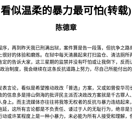
看似温柔的暴力最可怕
(
转载
)
陈德章
程序，再到昨天我已刑满出狱，案件算是告一段落，但抗争之路
上很好的体验和磨炼。在狱中每天清晨起来打扫监仓、清洁厕所
肯定的告诉大家，这三星期的监禁并没有吓怕或让我倒下，反而
政治制度，我会继续在这条反抗道路上努力，尽自己所能付出的
发表言论，看似是希望推动政改「普选」方案，又或如曾俊华司
收的信息多是排山倒海的批评民主派否决政改方案就是千古罪人
人身上。而主流媒体亦往往将我等无权者的反抗与暴力连结起来
拖延，这所有言论都是不负责任、诿过于人的无耻行为，绝非是
行动或许某程度上是一种小暴力，未必能为所有人接受和理解，