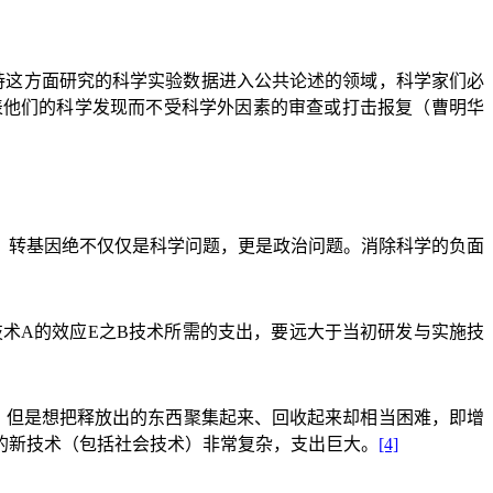
持这方面研究的科学实验数据进入公共论述的领域，科学家们必
表他们的科学发现而不受科学外因素的审查或打击报复（曹明华
，转基因绝不仅仅是科学问题，更是政治问题。消除科学的负面
技术
A
的效应
E
之
B
技术所需的支出，要远大于当初研发与实施技
，但是想把释放出的东西聚集起来、回收起来却相当困难，即增
的新技术（包括社会技术）非常复杂，支出巨大。
[4]