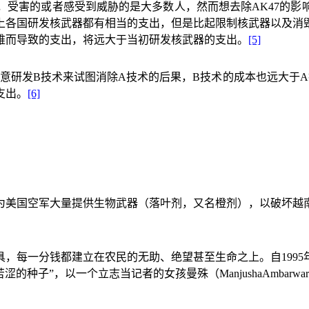
，受害的或者感受到威胁的是大多数人，然而想去除
AK47
的影
上各国研发核武器都有相当的支出，但是比起限制核武器以及消
难而导致的支出，将远大于当初研发核武器的支出。
[5]
意研发
B
技术来试图消除
A
技术的后果，
B
技术的成本也远大于
A
支出。
[6]
为美国空军大量提供生物武器（落叶剂，又名橙剂），以破坏越
具，每一分钱都建立在农民的无助、绝望甚至生命之上。自
1995
苦涩的种子”，以一个立志当记者的女孩曼殊（
ManjushaAmbarwar