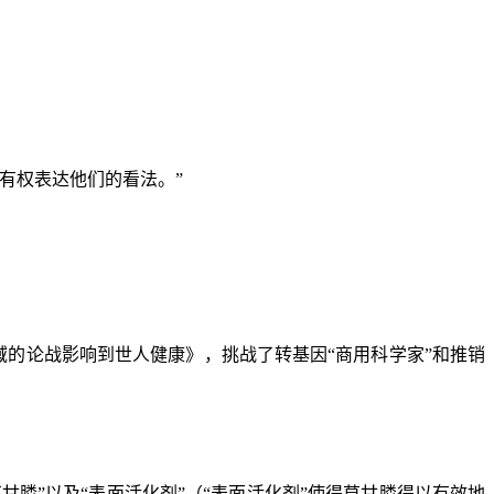
有权表达他们的看法。”
域的论战影响到世人健康》，挑战了转基因“商用科学家”和推销
草甘膦
”
以及
“
表面活化剂
”
（
“
表面活化剂
”
使得草甘膦得以有效地