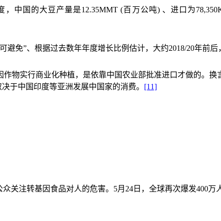
度，中国的大豆产量是
12.35MMT (
百万公吨
)
、进口为
78,35
可避免
”
、根据过去数年年度增长比例估计，大约
2018/20
年前后
因作物实行商业化种植，是依靠中国农业部批准进口才做的。换
取决于中国印度等亚洲发展中国家的消费。
[11]
公众关注转基因食品对人的危害。
5
月
24
日，全球再次爆发
400
万