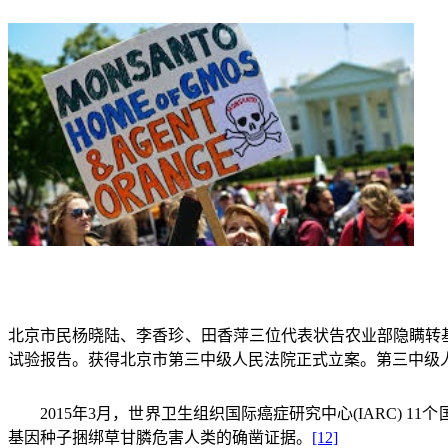
北京市民杨晓陆、李香珍、田香萍三位代表状告农业部隐瞒转基
试验报告。获得北京市第三中级人民法院正式立案。第三中级
2015
年
3
月，世界卫生组织国际癌症研究中心
(IARC) 11
个
基因种子捆绑草甘膦危害人类的确凿证据。
[12]