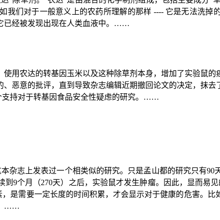
如我们对于一般意义上的农药所理解的那样
----
它是无法洗掉
它已经被发现出现在人类血液中。
……
：使用农达的转基因玉米以及这种除草剂本身，增加了实验鼠的
的、恶意的批评，直到导致杂志编辑近期撤回论文的决定，抹去
个支持对于转基因食品安全性疑虑的研究。
……
这本杂志上发表过一个相类似的研究。只是孟山都的研究只有
90
续到
9
个月（
270
天）之后，实验鼠才发生肿瘤。因此，显而易见
素，是需要一定长度的时间积累，才会显示对于健康的危害。比
。
……