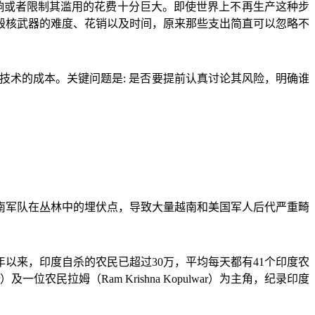
响或者限制其滥用的花费十分巨大。即使世界上不再生产这种步
毁核武器的难度、花销以及时间，原来那些支出简直可以忽略不
技术的成本。关键问题是
:
是否要提前认真讨论其风险，明确谁
南军队在丛林中的埋伏点，导致大量越南和美国军人后代严重畸
年以来，印度自杀的农民已超过
30
万，平均每天都有
41
个印度农
）及一位农民拉姆（
Ram Krishna Kopulwar
）为主角，纪录印度