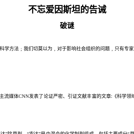
不忘爱因斯坦的告诫
破谜
与科学方法﹔我们切莫以为﹐对于影响社会组织的问题﹐只有专家
主流媒体
CNN
发表了论证严密、引证文献丰富的文章
:
《科学领
农达
”
除草剂。
“
农达
”
是由混合的化学制剂组成，包括主要成分
“