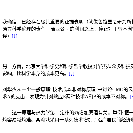
我确信，已经存在极其重要的证据表明（就像色拉里尼研究所
须置科学伦理的责任于商业公司的利润之上，停止对于转基因
译）
[1]
另一方面，北京大学科学史和科学哲学教授刘华杰从众多科技
影响，比科学本身的成本更高。
[2]
刘华杰从一个一般原理
“
技术成本非对称原理
”
来讨论
GMO
的
术
A
的支出，表现为针对效应
E
两种技术
A
和
B
的成本不对称。
[
这一原理与热力学第二定律的熵增加原理有关。举例
:
把
熵容易减熵难。某流域采用一系列技术增加了沿岸居民的经济