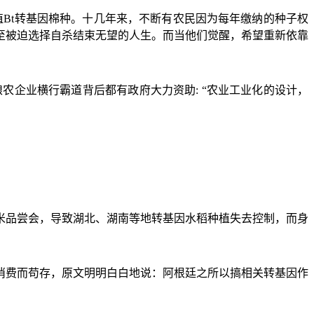
植
Bt
转基因棉种。十几年来，不断有农民因为每年缴纳的种子权
至被迫选择自杀结束无望的人生。而当他们觉醒，希望重新依靠
粮农企业横行霸道背后都有政府大力资助
:
“农业工业化的设计，
米品尝会，导致湖北、湖南等地转基因水稻种植失去控制，而身
消费而苟存，原文明明白白地说：阿根廷之所以搞相关转基因作