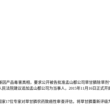
因产品毒害真相，要求公开被告批准孟山都公司草甘膦除草剂“
人民法院建议追加孟山都公司为当事人，
2015
年
11
月
16
日正式开
国家
17
位专家对草甘膦农药致癌性审查评估，将草甘膦重新评级为