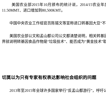
美国农业部
2015
年
10
月颁布的统计说，
2014/15
农业年
11.50MMT
、进口增加到
80,500KMT
。
中国中央农业工作组官员陈锡文等宣称进口转基因大豆
“
不
美国农业部公文和孟山都公司公文都清楚说明，相关转基
界就说明转基因食品作物是
“
垃圾技术
”
、能否成为
“
黄金技术
”
切莫以为只有专家有权表达影响社会组织的问题
2013
年至
2015
年全球许多国家举行“反孟山都游行”，呼吁