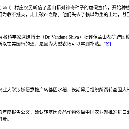
Takli
）村庄农民听信了孟山都对神奇种子的虚假宣传，开始种
因为收不抵支，走上破产之路。他们失去了赖以为生的土地，甚
著名科学家席娃博士（
Dr. Vandana Shiva
）批评像孟山都等跨国
所以在美国行的通，是因为大型农场可以拿到补贴。”
[9]
农业大学涉嫌恶意推广转基因水稻，长期幕后组织所谓转基因大
的年度报告公文，确认转基因食品作物依靠中国农业部批准进口
消费。