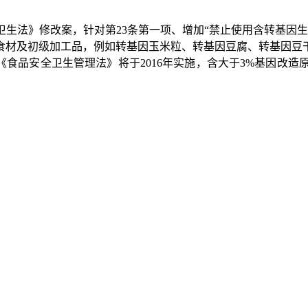
卫生法》修改案，针对第
23
条第一项、增加“禁止使用含转基因
食材及初级加工品，例如转基因玉米粒、转基因豆腐、转基因豆
《食品安全卫生管理法》将于
2016
年实施，含大于
3%
基因改造