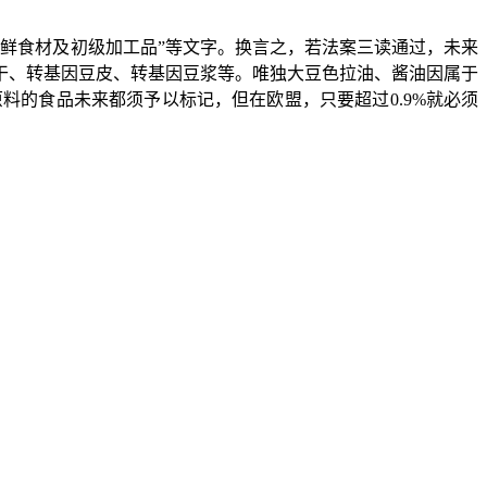
生鲜食材及初级加工品”等文字。换言之，若法案三读通过，未来
干、转基因豆皮、转基因豆浆等。唯独大豆色拉油、酱油因属于
原料的食品未来都须予以标记，但在欧盟，只要超过
0.9%
就必须