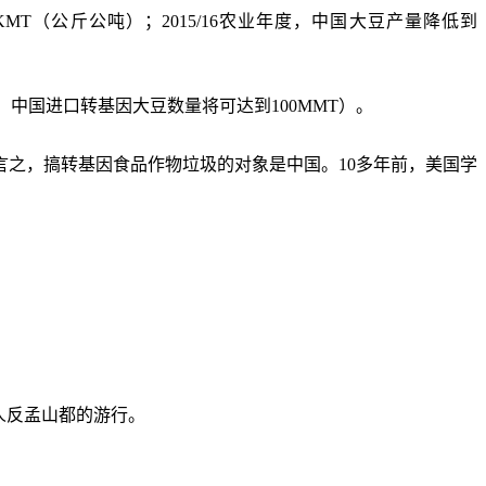
0KMT
（公斤公吨）；
2015/16
农业年度，中国大豆产量降低到
，中国进口转基因大豆数量将可达到
100MMT
）。
言之，搞转基因食品作物垃圾的对象是中国。
10
多年前，美国学
人反孟山都的游行。