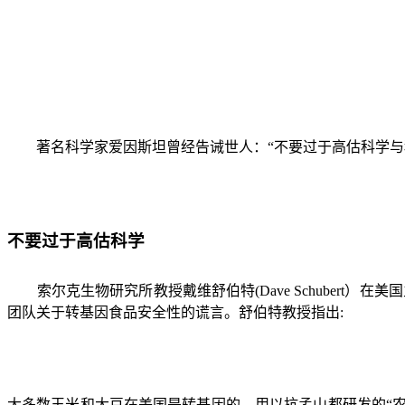
著名科学家爱因斯坦曾经告诫世人：“不要过于高估科学
不要过于高估科学
索尔克生物研究所教授戴维舒伯特
(Dave Schubert
）在美国
团队关于转基因食品安全性的谎言。舒伯特教授指出
:
大多数玉米和大豆在美国是转基因的，用以抗孟山都研发的
“