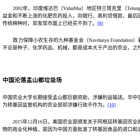
2002
年，印度维达巴（
Vidarbha
）地区特兰塔克里（
Telung
益金和不断上涨的化肥农药投入，向银行、高利贷借款，最后
传统棉种时，却发现市面上已经买不到了。
[8]
致力保障小农生存的九种基金会（
Navdanya Foundation
）
不论是种子、化学药品、机械，都是成本大于产出的农业，之
中国沦落孟山都垃圾场
中国农业大学长期接受孟山都巨额资助，涉嫌利益输送。华中
为转基因监管机构的农业部却涉嫌行政不作为。
[10]
2015
年
12
月
16
日，美国农业部颁发关于阿根廷转基因农业
物的商业化种植，是因为中国方面批准了转基因食品的进口和