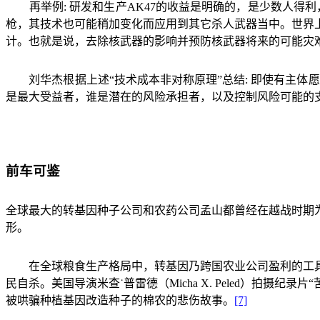
再举例
:
研发和生产
AK47
的收益是明确的，是少数人得利
枪，其技术也可能稍加变化而应用到其它杀人武器当中。世界
计。也就是说，去除核武器的影响并预防核武器将来的可能灾
刘华杰根据上述
“
技术成本非对称原理
”
总结
:
即使有主体愿
是最大受益者，谁是潜在的风险承担者，以及控制风险可能的
前车可鉴
全球最大的转基因种子公司和农药公司孟山都曾经在越战时期
形。
在全球粮食生产格局中，转基因乃跨国农业公司盈利的工
民自杀。美国导演米查˙普雷德（
Micha X. Peled
）拍摄纪录片“
被哄骗种植基因改造种子的棉农的悲伤故事。
[7]