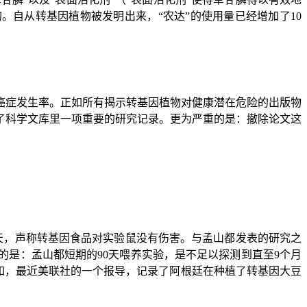
的。自从转基因植物被发明出来，
“
农达
”
的使用量已经增加了
10
癌症发生率。正如所有揭示转基因植物对健康潜在危险的出版物
了科学文库里一项重要的研究记录。更为严重的是：撤除论文这
天，声称转基因食品对实验鼠没有伤害。与孟山都发表的研究之
的是：孟山都短期的
90
天喂养实验，是不足以探测到直至
9
个月
如，最近美联社的一个报导，记录了阿根廷在种植了转基因大豆