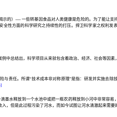
揭示的）
----
一些转基因食品对人类健康是危险的。为了能让支
安全性方面的科学研究之持续性的打压。捍卫科学家之权利发
案例中总结出，科学项目从来就包含着政治、经济、社会等因素
风险与责任。所谓
“
技术成本非对称原理
”
是指：研发并实施去除
3]
一滴墨水释放到一个水池中或把一瓶农药释放到小河中非常容易
收入，但是此过程污染了河水，而如今试图让河水清澈起来需要