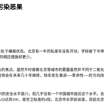
污染恶果
本处于瘫痪状态。北京有一半的私家车没有开动，学校被下令停
的相应措施却更少。
会的焦点。虽然不时侵袭北京等城市的雾霾虽然并不同于二氧化
势将会在未来几十年继续，除非发生基进
──
革命性
──
的方向改
织的安全水平是
25
，但几乎没有一个中国城市接近这个水平。去
AQI
达到
100
，是世卫标准的
4
倍。北京市长早前说道，目前北京