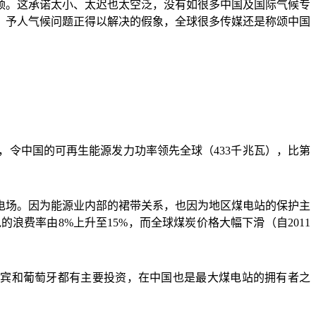
顶。这承诺太小、太迟也太空泛，没有如很多中国及国际气候专
，予人气候问题正得以解决的假象，全球很多传媒还是称颂中国
，令中国的可再生能源发力功率领先全球（
433
千兆瓦），比第
电场。因为能源业内部的裙带关系，也因为地区煤电站的保护主
说的浪费率由
8%
上升至
15%
，而全球煤炭价格大幅下滑（自
2011
宾和葡萄牙都有主要投资，在中国也是最大煤电站的拥有者之