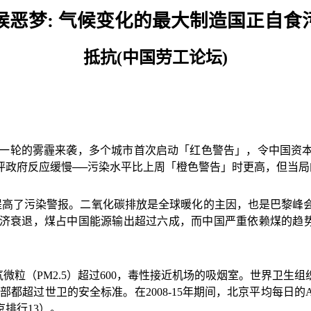
候恶梦
:
气候变化的最大制造国正自食
抵抗
(
中国劳工论坛
)
一轮的雾霾来袭，多个城市首次启动「红色警告」，令中国资
评政府反应缓慢
──
污染水平比上周「橙色警告」时更高，但当局
提高了污染警报。二氧化碳排放是全球暖化的主因，也是巴黎峰
济衰退，煤占中国能源输出超过六成，而中国严重依赖煤的趋
气微粒（
PM2.5
）超过
600
，毒性接近机场的吸烟室。世界卫生组
全部都超过世卫的安全标准。在
2008-15
年期间，北京平均每日的
京排行
13
）。