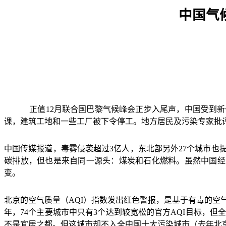
中国气
正值
12
月联合国巴黎气候峰会正步入尾声，中国受到新
课，建筑工地和一些工厂被下令停工。地方居民及污染专家批
中国传媒报道，毒雾侵袭超过
3
亿人，东北部另外
27
个城市也
碳排放，但也是来自同一源头：煤炭和石化燃料。虽然中国经
变。
北京的空气质量（
AQI
）指数发出红色警报，是基于有毒的空
年，
74
个主要城市中只有
3
个达到较宽松的官方
AQI
目标，但
不是宜居之都。但这城市却不入全中国十大污染城市（去年北