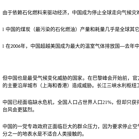
由于依赖石化燃料来驱动经济，中国成为停止全球走向气候灾
l
中国的煤炭（最污染的石化燃油）产量和耗量几乎是全球其
l
在
年，中国超越美国成为最大的温室气体排放国
去年
2006
──
但中国也是最受气候变化威胁的国家。在巴黎峰会开始前，官
的主要沿岸城市（上海和香港）造成威胁。长江三峡水利枢纽
中国已经面临缺水危机，全国人口占世界人口
21%
，但却只获
台风会更猛烈。
中国的一党专政政府正面临巨大的群众压力，因为要求停止空
分之一的地表水是不适合人类接触的。