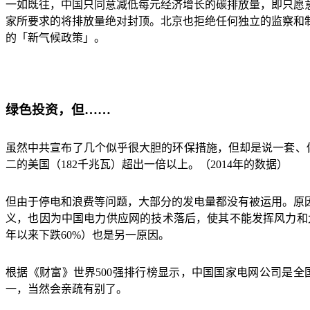
一如既往，中国只同意减低每元经济增长的碳排放量，即只愿
家所要求的将排放量绝对封顶。北京也拒绝任何独立的监察和
的「新气候政策」。
绿色投资，但
……
虽然中共宣布了几个似乎很大胆的环保措施，但却是说一套、
二的美国（
182
千兆瓦）超出一倍以上。（
2014
年的数据）
但由于停电和浪费等问题，大部分的发电量都没有被运用。原
义，也因为中国电力供应网的技术落后，使其不能发挥风力和
年以来下跌
60%
）也是另一原因。
根据《财富》世界
500
强排行榜显示，中国国家电网公司是全
一，当然会亲疏有别了。