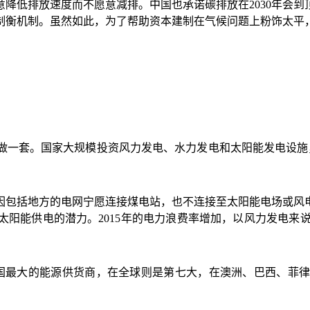
意降低排放速度而不愿意减排。中国也承诺碳排放在
2030
年会到
制衡机制。虽然如此，为了帮助资本建制在气候问题上粉饰太平
做一套。国家大规模投资风力发电、水力发电和太阳能发电设施
因包括地方的电网宁愿连接煤电站，也不连接至太阳能电场或风
太阳能供电的潜力。
2015
年的电力浪费率增加，以风力发电来
国最大的能源供货商，在全球则是第七大，在澳洲、巴西、菲律