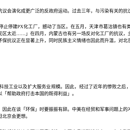
抗议会演化成更广泛的反政府运动。过去三年，与污染有关的抗
停止停建
PX
化工厂，撼动了当区。在五月，天津市葛沽镇也有
民区太近
……
」在四月，内蒙古也有另一场反对化工厂的抗议，
环保抗议正在显著上升，同时民族主义情绪也因此而升温，对北
科技工业以及扩大服务业规模。因此，经过了近年的惨败之后
以「帮助政府打击本国的既得利益」。
，因此在谈「环保」时要振振有辞。中美在经贸和军事问题上的
但北京会更想。