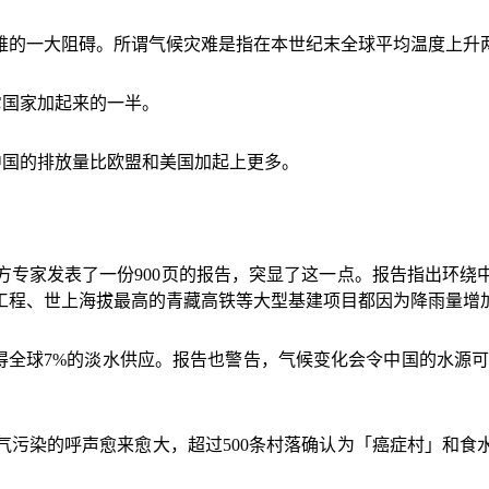
难的一大阻碍。所谓气候灾难是指在本世纪末全球平均温度上升
它国家加起来的一半。
中国的排放量比欧盟和美国加起上更多。
方专家发表了一份
900
页的报告，突显了这一点。报告指出环绕
工程、世上海拔最高的青藏高铁等大型基建项目都因为降雨量增
得全球
7%
的淡水供应。报告也警告，气候变化会令中国的水源
气污染的呼声愈来愈大，超过
500
条村落确认为「癌症村」和食