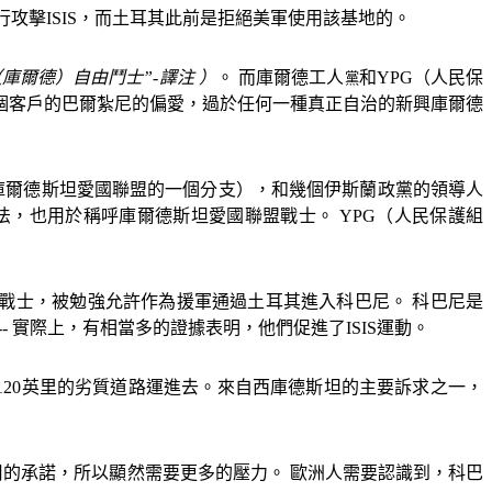
行攻擊
ISIS
，而土耳其此前是拒絕美軍使用該基地的。
（庫爾德）自由鬥士”
-
譯注 ）
。 而庫爾德工人
和
YPG
（人民保
黨
一個客戶的巴爾紮尼的偏愛，過於任何一種真正自治的新興庫爾德
庫爾德斯坦愛國聯盟的一個分支），和幾個伊斯蘭政黨的領導人
叫法，也用於稱呼庫爾德斯坦愛國聯盟戰士。
YPG
（人民保護組
戰士，被勉強允許作為援軍通過土耳其進入科巴尼。 科巴尼是
--
實際上，有相當多的證據表明，他們促進了
ISIS
運動。
120
英里的劣質道路運進去。來自西庫德斯坦的主要訴求之一，
的承諾，所以顯然需要更多的壓力。 歐洲人需要認識到，科巴