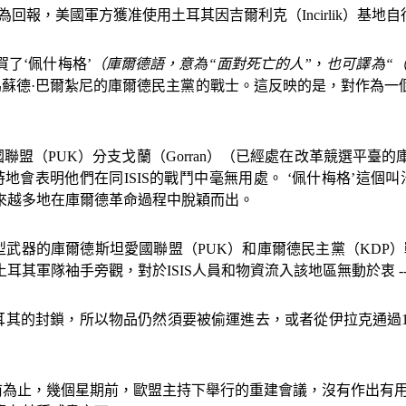
作為回報，美國軍方獲准使用土耳其因吉爾利克（
Incirlik
）基地自
了‘佩什梅格’
（庫爾德語，意為“面對死亡的人”
，
也可譯為“
馬蘇德·巴爾紮尼的庫爾德民主黨的戰士。這反映的是，對作為
國聯盟（
PUK
）分支戈蘭（
Gorran
）（已經處在改革競選平臺的
時地會表明他們在同
ISIS
的戰鬥中毫無用處。 ‘佩什梅格’這個
來越多地在庫爾德革命過程中脫穎而出。
型武器的庫爾德斯坦愛國聯盟（
PUK
）和庫爾德民主黨（
KDP
）
土耳其軍隊袖手旁觀，對於
ISIS
人員和物資流入該地區無動於衷
-
耳其的封鎖，所以物品仍然須要被偷運進去，或者從伊拉克通過
為止，幾個星期前，歐盟主持下舉行的重建會議，沒有作出有用