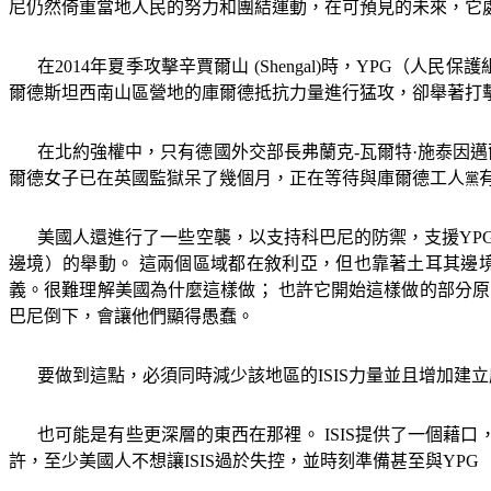
尼仍然倚重當地人民的努力和團結運動，在可預見的未來，它
在
2014
年夏季攻擊辛賈爾山
(Shengal)
時，
YPG
（人民保護
爾德斯坦西南山區營地的庫爾德抵抗力量進行猛攻，卻舉著打
在北約強權中，只有德國外交部長弗蘭克
-
瓦爾特·施泰因
爾德女子已在英國監獄呆了幾個月，正在等待與庫爾德工人
黨
美國人還進行了一些空襲，以支持科巴尼的防禦，支援
YP
邊境）的舉動。 這兩個區域都在敘利亞，但也靠著土耳其邊
義。很難理解美國為什麼這樣做； 也許它開始這樣做的部分
巴尼倒下，會讓他們顯得愚蠢。
要做到這點，必須同時減少該地區的
ISIS
力量並且增加建立
也可能是有些更深層的東西在那裡。
ISIS
提供了一個藉口
許，至少美國人不想讓
ISIS
過於失控，並時刻準備甚至與
YPG