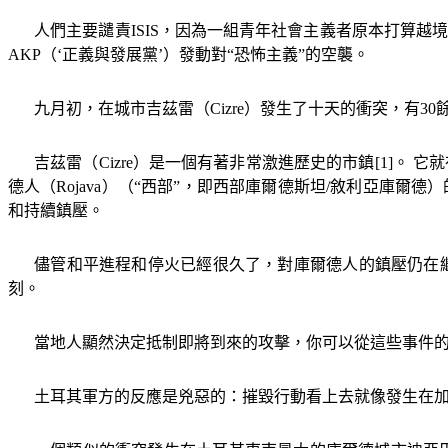
人們主要譴責
ISIS
，因為一組青年社會主義者原本打算越
AKP
（‘正義與發展黨’）發動對
“
恐怖主義
”
的空襲。
九月初，在城市吉茲雷（
Cizre
）發生了十天的衝突，有
30
吉茲雷（
Cizre
）是一個有著非常激進歷史的市鎮
[1]
。 它
德人（
Rojava
）
（
“
西部
”
，即西部庫爾德斯坦
/
敘利亞庫爾德）
和持續鎮壓。
儘管和平進程和停火已經很久了，對庫爾德人的鎮壓仍在
刻。
當地人顯然決定抵制即將到來的攻擊，你可以從這些事件
土耳其軍方的反應是兇惡的：摧毀行動看上去就像發生在