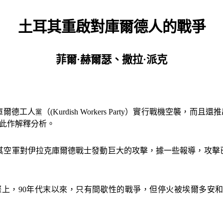
土耳其重啟對庫爾德人的戰爭
菲爾·赫爾瑟、撒拉·派克
庫爾德工人
（
(Kurdish Workers Party
）實行戰機空襲，而且還推
黨
此作解釋分析。
其空軍對伊拉克庫爾德戰士發動巨大的攻擊，據一些報導，攻擊
際上，
90
年代末以來，只有間歇性的戰爭，但停火被埃爾多安