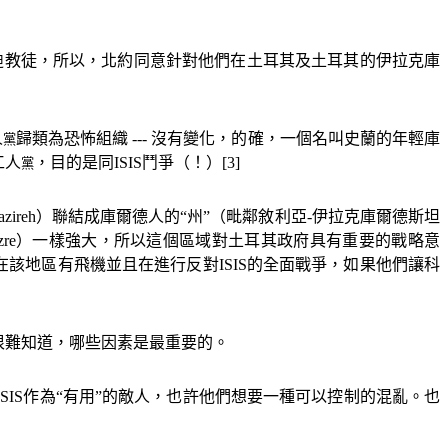
迪教徒，所以，北約同意針對他們在土耳其及土耳其的伊拉克庫
人
歸類為恐怖組織
---
沒有變化，的確，一個名叫史蘭的年輕庫
黨
工人
，目的是同
ISIS
鬥爭（！）
[3]
黨
azireh
）聯結成庫爾德人的“州”（毗鄰敘利亞
-
伊拉克庫爾德斯坦
zre
）一樣強大，所以這個區域對土耳其政府具有重要的戰略意
在該地區有飛機並且在進行反對
ISIS
的全面戰爭，如果他們讓科
很難知道，哪些因素是最重要的。
ISIS
作為“有用”的敵人，也許他們想要一種可以控制的混亂。也