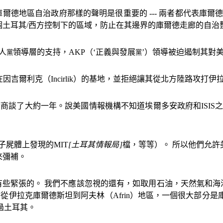
庫爾德地區自治政府那樣的聲明是很重要的
---
兩者都代表庫爾德
個土耳其
/
西方控制下的區域，防止在其邊界的庫爾德走廊的自治
人
領導層的支持，
AKP
（‘正義與發展
’）領導被迫遏制其對
黨
黨
在因吉爾利克（
Incirlik
）的基地，並拒絕讓其從北方陸路攻打伊
府商談了大約一年。說美國情報機構不知道埃爾多安政府和
ISIS
子屍體上發現的
MIT
[
土耳其情報局
]
檔，等等）。 所以他們允許
來彌補。
些緊張的。 我們不應該忽視的還有，如取用石油，天然氣和海
-
從伊拉克庫爾德斯坦到阿夫林（
Afrin
）地區，一個很大部分是
過土耳其。