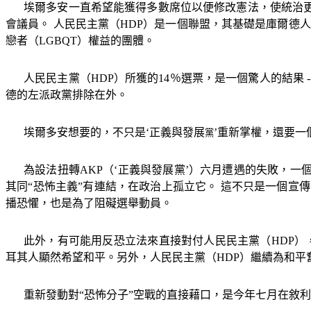
埃爾多安一直希望能獲得多數席位以便修改憲法，使統治
會議員。 人民民主黨（
HDP
）是一個聯盟，其基礎是庫爾德人
戀者（
LGBQT
）權益的團體。
人民民主黨（
HDP
）所獲的
14
％選票，是一個驚人的結果
-
德的左派政黨排除在外。
埃爾多安想要的，不只是‘正義與發展
’重新掌權，還要
黨
為設法扭轉
AKP
（‘正義與發展黨’）六月遭遇的失敗，一
其同
“
恐怖主義
”
有連結，在政治上孤立它。 這不只是一個宣
播恐懼，也是為了阻礙選舉動員。
此外，有可能用反恐立法來直接對付人民民主黨（
HDP
）
耳其人顯然希望和平。另外，人民民主黨（
HDP
）繼續為和平
重新發動對
“
恐怖分子
”
空戰的直接藉口，是今年七月在敘