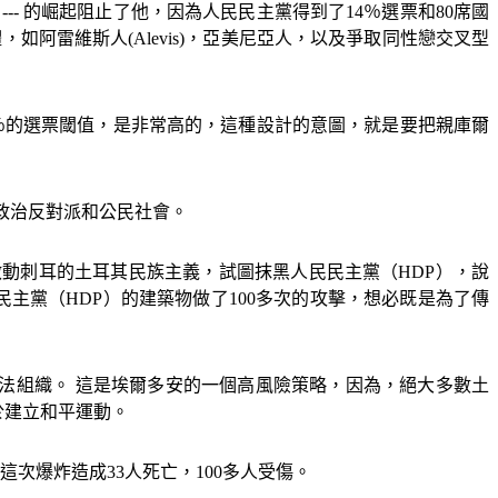
---
的崛起阻止了他，因為人民民主黨得到了
14
％選票和
80
席國
體，如阿雷維斯人
(Alevis)
，亞美尼亞人，以及爭取同性戀交叉型
％的選票閾值，是非常高的，這種設計的意圖，就是要把親庫爾
政治反對派和公民社會。
新啟動刺耳的土耳其民族主義，試圖抹黑人民民主黨（
HDP
），說
民主黨（
HDP
）的建築物做了
100
多次的攻擊，想必既是為了傳
法組織。 這是埃爾多安的一個高風險策略，因為，絕大多數土
於建立和平運動。
，這次爆炸造成
33
人死亡，
100
多人受傷。