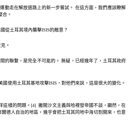
運動走在解放道路上的新一步嘗試。 在這方面，我們應該瞭解
整合。
美國從土耳其境內襲擊
ISIS
的敵意？
拉克。
之間的聯繫，是完全不可能的。 無疑，已經幾年了，土耳其政府
美國使用土耳其基地攻擊
ISIS
，對他們來說，這是很大的變化。
洋這樣的問題。
[4]
撇開
沙文主義與哈裡發帝國不談，顯然，在
庫爾德人自治的地區，幾乎會把土耳其同地中海切割開來，也意