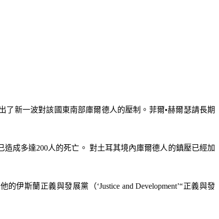
出了新一波對該國東南部庫爾德人的壓制。菲爾•赫爾瑟請長期
已造成多達
200
人的死亡。 對土耳其境內庫爾德人的鎮壓已經加
和他的伊斯蘭正義與發展黨（
‘Justice and Development’“
正義與發