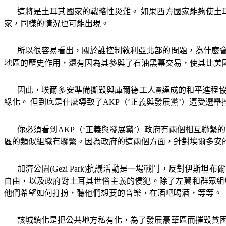
這將是土耳其國家的戰略性災難。 如果西方國家能夠使土
家，同樣的情況也可能出現。
所以很容易看出，關於誰控制敘利亞北部的問題，為什麼會
地區的歷史作用，還有因為其參與了石油黑幕交易，使其比美
因此，埃爾多安準備撕毀與庫爾德工人
達成的和平進程
黨
緣化。 但到底是什麼導致了
AKP
（‘正義與發展黨’）遭受選舉
你必須看到
AKP
（‘正義與發展黨’）政府有兩個相互聯繫
區的類似組織有聯繫。因為政府的這兩個方面，針對埃爾多安
加濟公園
(Gezi Park)
抗議活動是一場戰鬥，反對伊斯坦布爾
自由，以及政府對土耳其世俗主義的侵犯。除了左翼和群眾組
他們希望如何打扮，聽他們想要的音樂，在酒吧喝酒，等等。
該城鎮化是把公共地方私有化，為了發展豪華區而摧毀貧