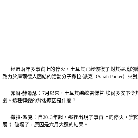
經過兩年多事實上的停火，土耳其已經恢復了對其邊境的
致力於庫爾德人團結的活動分子撒拉·派克（
Sarah Parker
）來對
菲爾•赫爾瑟：
7
月以來，土耳其總統雷傑普·埃爾多安下令
劇。這種轉變的背後原因是什麼？
撒拉•派克：自
2013
年起，那裡出現了事實上的停火，實
展
”
）
破壞了，原因是六月大選的結果。