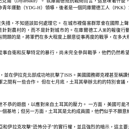
巴克爾（
Diyarbakir
）。 就庫爾德抵抗戰術而言，這意味著什麼，
命青年運動（
YDG-H
）領導，後者是一個同庫爾德工人（
PKK
）
慌失措，不知道該如何處理它。 在城市裡傷害群眾會在國際上
是針對農村的，而不是針對城市的。在庫爾德工人
的報復行
黨
有問題的是，將軍們在多大程度上願意從事再度的戰爭，在多大
從事自衛和反擊特定的暴行，尚未完全參與戰爭，他們仍然希
，並在伊拉克北部成功地抗擊了
ISIS
。美國國務卿克裡甚至稱讚
軍之間有一些合作。 但在七月底，土耳其舉辦北約的特別會議
世不恭的遊戲，以應對來自土耳其的壓力。 一方面，美國可能
一個基地；但另一方面，土耳其是北約成員國，他們似乎不願意
亞和伊拉克攻擊
“
恐怖分子
”
的實行權，並且強烈的暗示，這主要