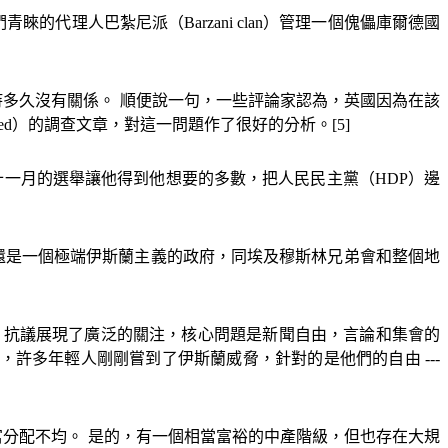
們青睞的代理人巴紮尼派（
Barzani clan
）管理一個傀儡庫爾德國
多久沒有關係。 順便說一句，一些評論家認為，英國因為在該
ed
）的調查文章，對這一問題作了很好的分析。
[5]
十一月的選舉讓他得到他想要的多數，把人民民主黨（
HDP
）邊
但還是一個極端伊斯蘭主義的政府，同埃及穆斯林兄弟會和整個地
，抗議展現了廣泛的關注，核心問題是新聞自由，言論和集會的
然，許多年輕人剛剛嘗到了伊斯蘭威脅，針對的是他們的自由
---
分配不均。 是的，有一個相當富裕的中產階級，但也存在大規