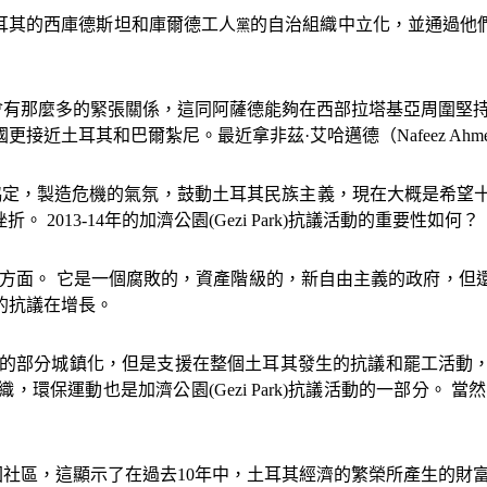
耳其的西庫德斯坦和庫爾德工人
的自治組織中立化，並通過他
黨
有那麼多的緊張關係，這同阿薩德能夠在西部拉塔基亞周圍堅持
國更接近土耳其和巴爾紮尼。最近拿非茲·艾哈邁德（
Nafeez Ahm
協定，製造危機的氣氛，鼓動土耳其民族主義，現在大概是希望
挫折。
2013-14
年的加濟公園
(Gezi Park)
抗議活動的重要性如何？
的方面。 它是一個腐敗的，資產階級的，新自由主義的政府，
的抗議在增長。
的部分城鎮化，但是支援在整個土耳其發生的抗議和罷工活動
織，環保運動也是加濟公園
(Gezi Park)
抗議活動的一部分。 當
困社區，這顯示了在過去
10
年中，土耳其經濟的繁榮所產生的財富