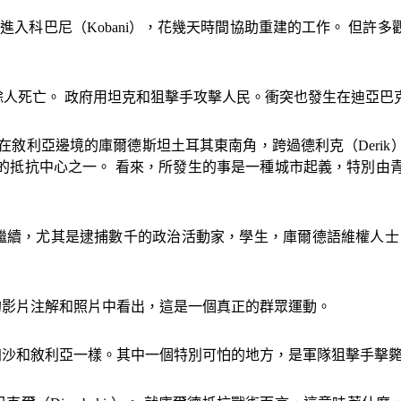
境進入科巴尼（
Kobani
），花幾天時間協助重建的工作。 但許多
餘人死亡。 政府用坦克和狙擊手攻擊人民。衝突也發生在迪亞巴
就在敘利亞邊境的庫爾德斯坦土耳其東南角，跨過德利克（
Derik
的抵抗中心之一。 看來，所發生的事是一種城市起義，特別由
繼續，尤其是逮捕數千的政治活動家，學生，庫爾德語維權人士
的影片注解和照片中看出，這是一個真正的群眾運動。
加沙和敘利亞一樣。其中一個特別可怕的地方，是軍隊狙擊手擊