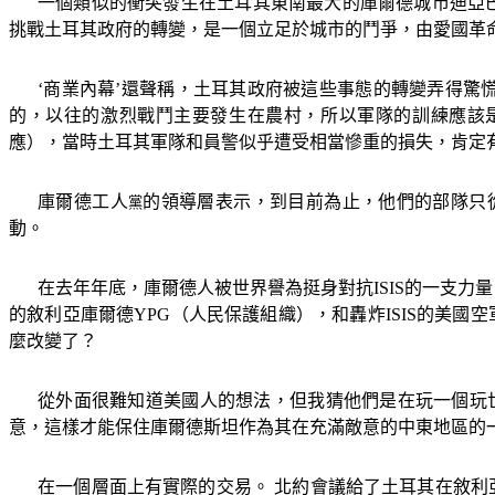
一個類似的衝突發生在土耳其東南最大的庫爾德城市迪亞
挑戰土耳其政府的轉變，是一個立足於城市的鬥爭，由愛國革
‘商業內幕’還聲稱，土耳其政府被這些事態的轉變弄得驚
的，以往的激烈戰鬥主要發生在農村，所以軍隊的訓練應該
應），當時土耳其軍隊和員警似乎遭受相當慘重的損失，肯定
庫爾德工人
的領導層表示，到目前為止，他們的部隊只
黨
動。
在去年年底，庫爾德人被世界譽為挺身對抗
ISIS
的一支力量
的敘利亞庫爾德
YPG
（人民保護組織），和轟炸
ISIS
的美國空
麼改變了？
從外面很難知道美國人的想法，但我猜他們是在玩一個玩
意，這樣才能保住庫爾德斯坦作為其在充滿敵意的中東地區的
在一個層面上有實際的交易。 北約會議給了土耳其在敘利