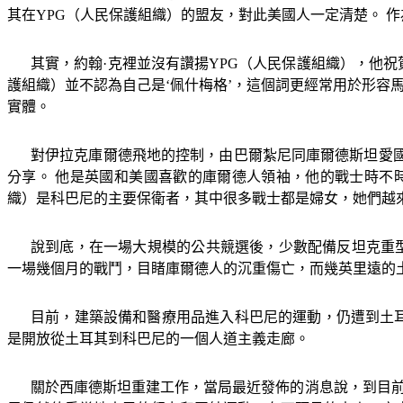
其在
YPG
（人民保護組織）的盟友，對此美國人一定清楚。 
其實，約翰·克裡並沒有讚揚
YPG
（人民保護組織），他祝賀
護組織）並不認為自己是‘佩什梅格’，這個詞更經常用於形容
實體。
對伊拉克庫爾德飛地的控制，由巴爾紮尼同庫爾德斯坦愛
分享。 他是英國和美國喜歡的庫爾德人領袖，他的戰士時不
織）是科巴尼的主要保衛者，其中很多戰士都是婦女，她們越
說到底，在一場大規模的公共競選後，少數配備反坦克重
一場幾個月的戰鬥，目睹庫爾德人的沉重傷亡，而幾英里遠的
目前，建築設備和醫療用品進入科巴尼的運動，仍遭到土
是開放從土耳其到科巴尼的一個人道主義走廊。
關於西庫德斯坦重建工作，當局最近發佈的消息說，到目前