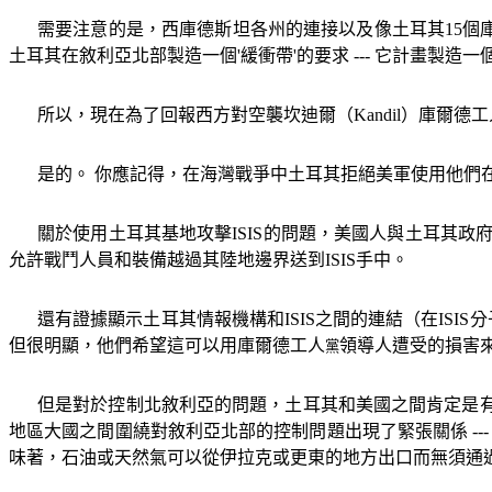
需要注意的是，西庫德斯坦各州的連接以及像土耳其
15
個
土耳其在敘利亞北部製造一個
'
緩衝帶
'
的要求
---
它計畫製造一
所以，現在為了回報西方對空襲坎迪爾（
Kandil
）庫爾德工
是的。 你應記得，在海灣戰爭中土耳其拒絕美軍使用他們
關於使用土耳其基地攻擊
ISIS
的問題，美國人與土耳其政
允許戰鬥人員和裝備越過其陸地邊界送到
ISIS
手中。
還有證據顯示土耳其情報機構和
ISIS
之間的連結（在
ISIS
分
但很明顯，他們希望這可以用庫爾德工人
領導人遭受的損害
黨
但是對於控制北敘利亞的問題，土耳其和美國之間肯定是有
地區大國之間圍繞對敘利亞北部的控制問題出現了緊張關係
--
味著，石油或天然氣可以從伊拉克或更東的地方出口而無須通