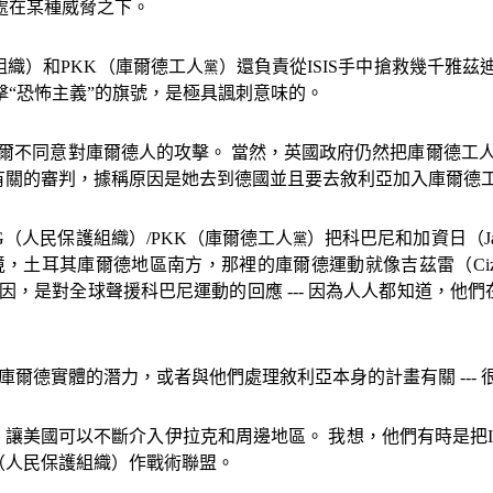
處在某種威脅之下。
組織）和
PKK
（
庫爾德工人
）還負責從
ISIS
手中搶救幾千雅茲
黨
擊
“
恐怖主義
”
的旗號，是極具諷刺意味的。
邁爾不同意對庫爾德人的攻擊。 當然，英國政府仍然把庫爾德工
有關的審判，據稱原因是她去到德國並且要去敘利亞加入庫爾德
G
（人民保護組織）
/
PKK
（庫爾德工人
）把科巴尼和加資日（
J
黨
境，土耳其庫爾德地區南方，那裡的庫爾德運動就像吉茲雷（
Ci
原因，是對全球聲援科巴尼運動的回應
---
因為人人都知道，他們
庫爾德實體的潛力，或者與他們處理敘利亞本身的計畫有關
---
，讓美國可以不斷介入伊拉克和周邊地區。 我想，他們有時是把
（人民保護組織）作戰術聯盟。