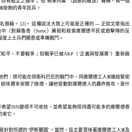
尚有點言之過早； 但‘商業內幕’（穀歌的雜誌）聲稱，有一個
掛鉤的青年民兵。
黨
聲名狼藉。
[2]
。 這種說法大致上可能是正確的
---
正如文章指出
動中（對蘇魯奇（
Suruc
）屠殺和殺害庫爾德平民或遊擊隊的反
程度上士兵們願意或準備戰鬥。
望和平，不要戰爭；但戰爭已被
AKP
（‘正義與發展黨’）重新啟
他們：很可能在保衛科巴尼的戰鬥中，同庫爾德工人
連結緊密
黨
，給埃爾多安開了綠燈，讓他發動對庫爾德人的轟炸進攻。是什
不希望
ISIS
變得不可收拾，並希望能夠保持盡可能多的庫爾德善
約束它。
是針對所謂的‘伊斯蘭國’。當然，這主要意味著庫爾德工人
及
黨