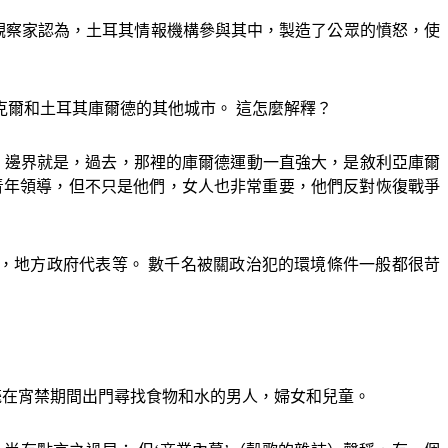
觀察家認為，土耳其情報機構參與其中，製造了公眾的憤怒，使
克爾和土耳其庫爾德的其他城市。 這怎麼解釋？
）邊界就是，過去，那裡的庫爾德運動一直強大，是敘利亞庫爾
青年領導，但不只是他們，女人也非常重要，他們反對恢復戰爭
，地方政府代表等。 數千名被關政治犯的環境條件一般都很苛
斃在宵禁期間出門尋找食物和水的男人，婦女和兒童。