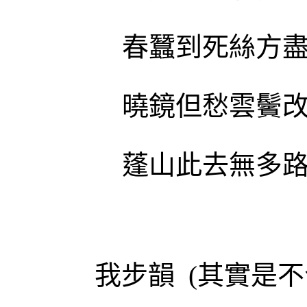
春蠶到死絲方
曉鏡但愁雲鬢
蓬山此去無多
我步韻
(
其實是不