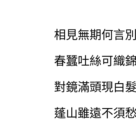
相見無期何言
春蠶吐絲可織
對鏡滿頭現白
蓬山雖遠不須