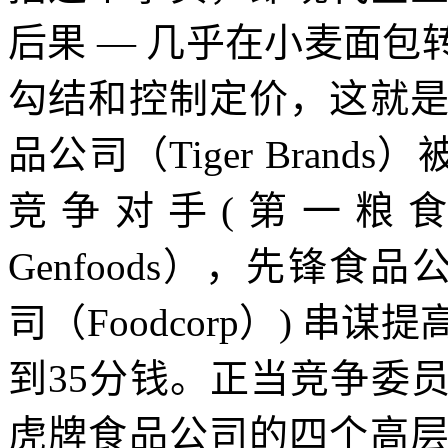
后果
—
几乎在小麦面包
勾结和控制定价，这就
品公司（
Tiger Brands
）
竞争对手
(
第一粮
Genfoods
），先锋食品
司（
Foodcorp
）
)
串谋提
到
35
分钱。正当竞争委
虎牌食品公司的四个高