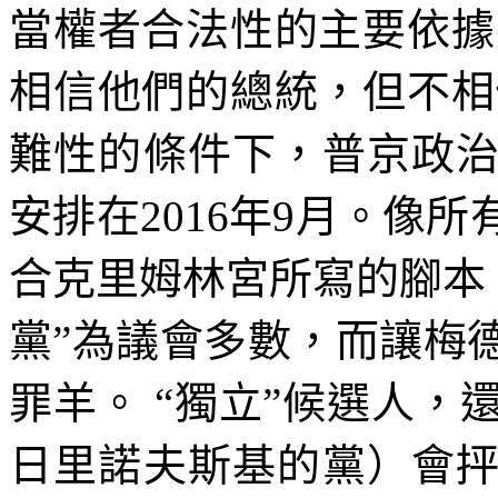
當權者合法性的主要依據
相信他們的總統，但不相
難性的條件下，普京政
安排在
2016
年
9
月。像所
合克里姆林宮所寫的腳本
黨
”
為議會多數，而讓梅
罪羊。
“
獨立
”
候選人，
日里諾夫斯基的黨）會