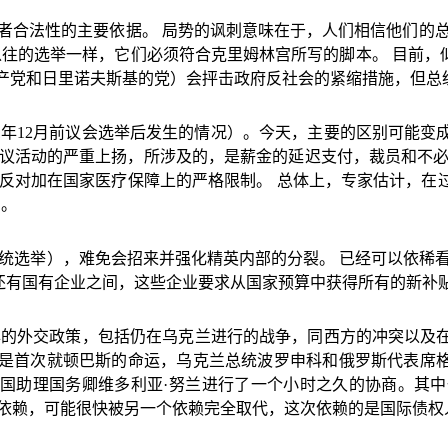
者合法性的主要依据。
局势的讽刺意味在于，人们相信他们的
以往的选举一样，它们必须符合克里姆林宫所写的脚本。
目前，
产党和日里诺夫斯基的党）会抨击政府反社会的紧缩措施，但总
1
年
12
月前议会选举后发生的情况）。今天，主要的区别可能变
议活动的严重上扬，所涉及的，是薪金的延迟支付，裁员和不
反对加在国家医疗保障上的严格限制。
总体上，专家估计，在
％。
统选举），难免会招来并强化精英内部的分裂。
已经可以依稀
还有国有企业之间，这些企业要求从国家预算中获得所有的新补
年的外交政策，包括仍在乌克兰进行的战争，同西方的冲突以及
是首次就顿巴斯的命运，乌克兰总统波罗申科和俄罗斯代表席
国助理国务卿维多利亚·努兰进行了一个小时之久的协商。其
依赖，可能很快被另一个依赖完全取代，这次依赖的是国际债权