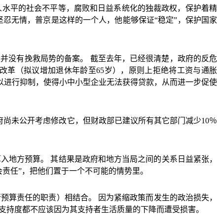
人水平的社会不平等，腐败和日益系统化的独裁政权，保护着精
坚忍无情，普京是这样的一个人，他能够保证
“
稳定
”
，保护国家
英并没有挽救局势的备案。
截至去年，已经很清楚，政府的反危
改革（拟议增加退休年龄至
65
岁），原则上拒绝将工资与通胀
以进行抑制，使得小中小型企业无法获得贷款，从而进一步促使
府尚未公开考虑修改它，但财政部已建议所有其它部门减少
10
％
算入地方预算。
其结果是政府和地方当局之间的关系日益紧张，
会责任
”
，把他们置于一个不可能的情势里。
行预算责任的职责）相结合。
因为紧缩政策而发生的政治损失，
的支持度都不应该因为其支持者生活质量的下降而遭受损害。