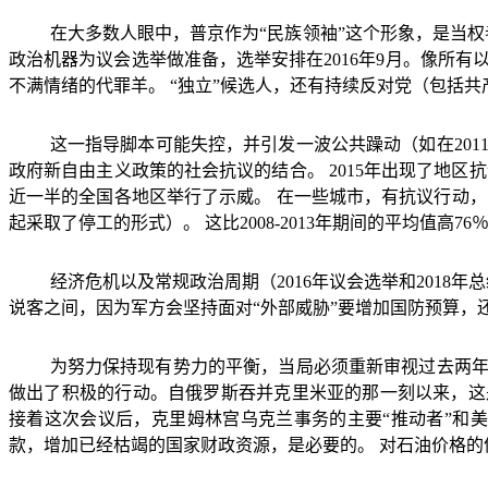
在大多数人眼中，普京作为
“
民族领袖
”
这个形象，是当权
政治机器为议会选举做准备，选举安排在
2016
年
9
月。像所有
不满情绪的代罪羊。
“
独立
”
候选人，还有持续反对党（包括共
这一指导脚本可能失控，并引发一波公共躁动（如在
201
政府新自由主义政策的社会抗议的结合。
2015
年出现了地区抗
近一半的全国各地区举行了示威。
在一些城市，有抗议行动，
起采取了停工的形式）。
这比
2008-2013
年期间的平均值高
76
经济危机以及常规政治周期（
2016
年议会选举和
2018
年总
说客之间，因为军方会坚持面对
“
外部威胁
”
要增加国防预算，
为努力保持现有势力的平衡，当局必须重新审视过去两
做出了积极的行动。自俄罗斯吞并克里米亚的那一刻以来，这
接着这次会议后，克里姆林宫乌克兰事务的主要
“
推动者
”
和美
款，增加已经枯竭的国家财政资源，是必要的。
对石油价格的