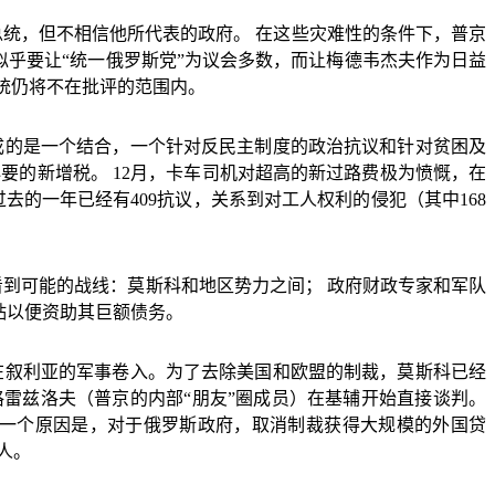
总统，但不相信他所代表的政府。
在这些灾难性的条件下，普京
似乎要让
“
统一俄罗斯党
”
为议会多数，而让梅德韦杰夫作为日益
统仍将不在批评的范围内。
成的是一个结合，一个针对反民主制度的政治抗议和针对贫困及
必要的新增税。
12
月，卡车司机对超高的新过路费极为愤慨，在
过去的一年已经有
409
抗议，关系到对工人权利的侵犯（其中
168
看到可能的战线：莫斯科和地区势力之间；
政府财政专家和军队
贴以便资助其巨额债务。
在叙利亚的军事卷入。为了去除美国和欧盟的制裁，莫斯科已经
格雷兹洛夫（普京的内部
“
朋友
”
圈成员）在基辅开始直接谈判。
中一个原因是，对于俄罗斯政府，取消制裁获得大规模的外国贷
人。