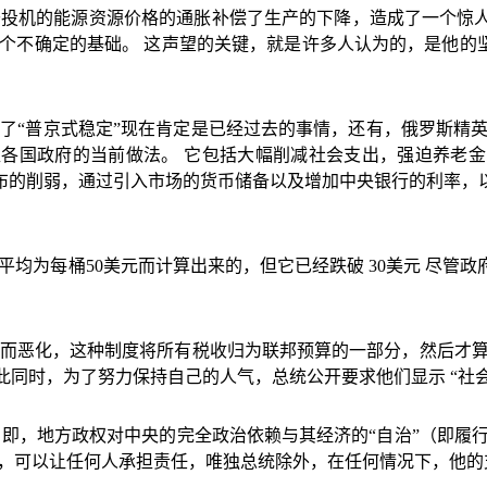
于投机的能源资源价格的通胀补偿了生产的下降，造成了一个惊
个不确定的基础。
这声望的关键，就是许多人认为的，是他的
道了
“
普京式稳定
”
现在肯定是已经过去的事情，还有，俄罗斯精
盟各国政府的当前做法。
它包括大幅削减社会支出，强迫养老金
布的削弱，通过引入市场的货币储备以及增加中央银行的利率，
平均为每桶
50
美元而计算出来的，但它已经跌破
30
美元
尽管政
而恶化，这种制度将所有税收归为联邦预算的一部分，然后才
此同时，为了努力保持自己的人气，总统公开要求他们显示
“
社
，即，地方政权对中央的完全政治依赖与其经济的
“
自治
”
（即履
责，可以让任何人承担责任，唯独总统除外，在任何情况下，他