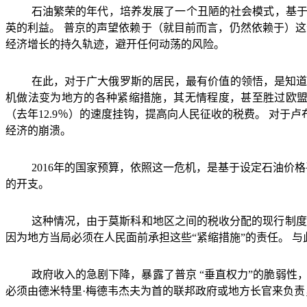
石油繁荣的年代，培养发展了一个丑陋的社会模式，基
英的利益。
普京的声望依赖于（就目前而言，仍然依赖于）这
经济增长的持久轨迹，避开任何动荡的风险。
在此，对于广大俄罗斯的居民，最有价值的领悟，是知
机做法变为地方的各种紧缩措施，其无情程度，甚至胜过欧
（去年
12.9
％）的速度挂钩，提高向人民征收的税费。
对于卢
经济的崩溃。
2016
年的国家预算，依照这一危机，是基于设定石油价格
的开支。
这种情况，由于莫斯科和地区之间的税收分配的现行制度
因为地方当局必须在人民面前承担这些
“
紧缩措施
”
的责任。
与
政府收入的急剧下降，暴露了普京
“
垂直权力
”
的脆弱性
必须由德米特里·梅德韦杰夫为首的联邦政府或地方长官来负