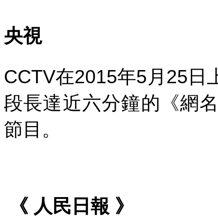
央視
CCTV
在
2015
年
5
月
25
日
段長達近六分鐘的《網
節目。
《
人民日報
》