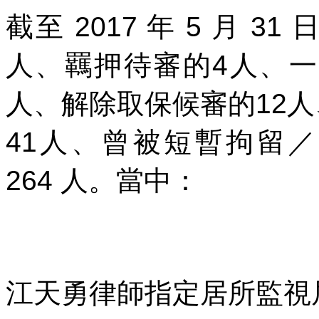
截至
2017
年
5
月
31
人、羈押待審的
4
人、一
人、解除取保候審的
12
人
41
人、曾被短暫拘留／
264
人。當中：
江天勇律師指定居所監視