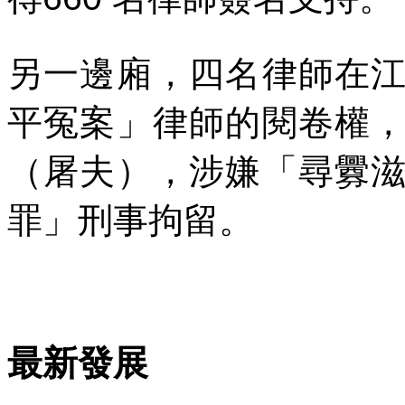
另一邊廂，四名律師在
平冤案」律師的閱卷權
（屠夫），涉嫌「尋釁
罪」刑事拘留。
最新發展