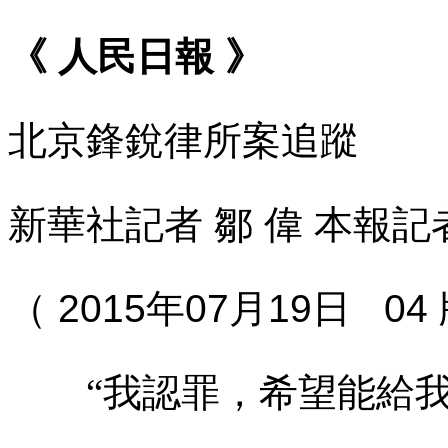
《
人民日報
》
北京鋒銳律所案追蹤
新華社記者
鄒
偉
本報記
（
2015
年
07
月
19
日
04
“我認罪，希望能給我