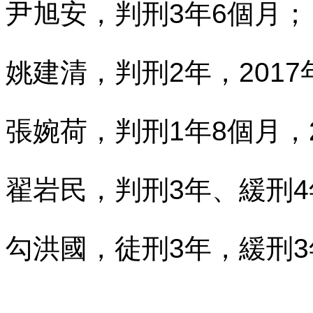
尹旭安，判刑
3
年
6
個月；
姚建清，判刑
2
年，
2017
張婉荷，判刑
1
年
8
個月，
翟岩民，判刑
3
年、緩刑
4
勾洪國，徒刑
3
年，緩刑
3