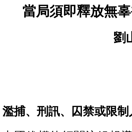
當局須即釋放無辜
劉
濫捕、刑訊、囚禁或限制