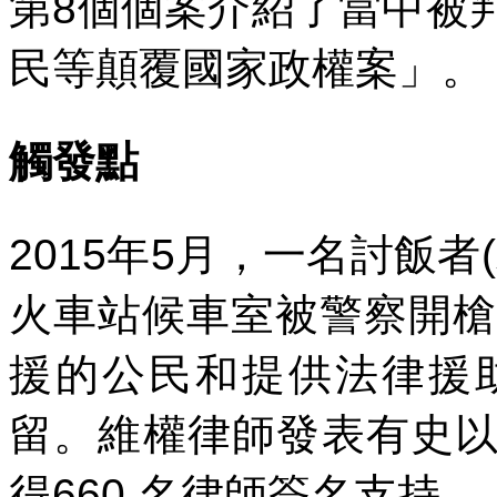
第
8
個個案介紹了當中被
民等顛覆國家政權案」。
觸發點
2015
年
5
月，一名討飯者
(
火車站候車室被警察開槍
援的公民和提供法律援
留。維權律師發表有史
得
660
名律師簽名支持。