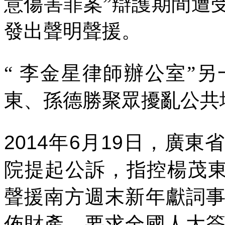
意傷害罪案”辯護期間遭
發出聲明聲援。
“
李金星律師辦公室”另
東、孫德勝聚眾擾亂公共
2014
年
6
月
19
日，廣東省
院提起公訴，指控楊茂
聲援南方週末新年獻詞
佈財產、要求全國人大