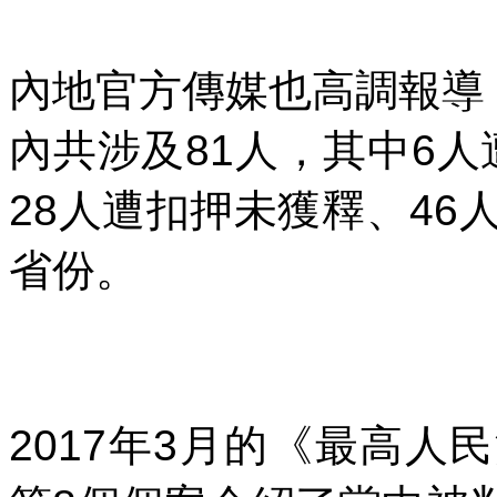
內地官方傳媒也高調報導
內共涉及
81
人，其中
6
人
28
人遭扣押未獲釋、
46
省份。
2017
年
3
月的《最高人民