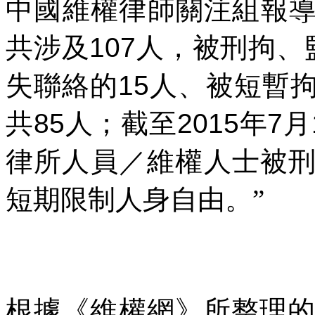
中國維權律師關注組報導
共涉及
107
人，被刑拘、
失聯絡的
15
人、被短暫
共
85
人；截至
2015
年
7
月
律所人員／維權人士被
短期限制人身自由。”
根據《維權網》所整理