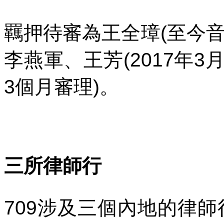
羈押待審為王全璋
(
至今
李燕軍、王芳
(2017
年
3
3
個月審理
)
。
三所律師行
709
涉及三個內地的律師