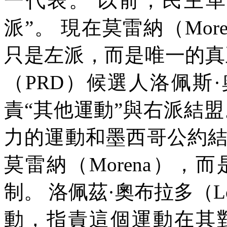
一代表。
以前，民主
派
”
。
現在莫雷納（
More
只是左派，而是唯一的真
（
PRD
）候選人洛佩斯·
責
“
其他運動
”
與右派結盟
力的運動和墨西哥公約
莫雷納（
Morena
），而
制。
洛佩茲·奧布拉多（
L
動，指責這個運動在其