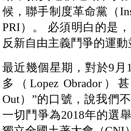
候，聯手制度革命黨（
In
PRI
）。
必須明白的是，
反新自由主義鬥爭的運動
最近幾個星期，對於
9
月
多（
Lopez Obrador
）甚
Out
）”的口號，說我們
一切鬥爭為
2018
年的選
獨立全國土著大會（
CNI