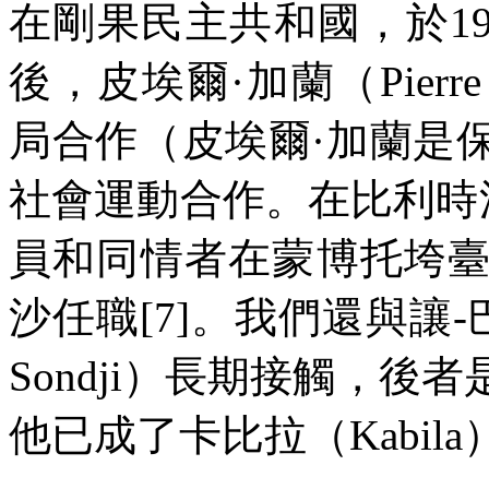
在剛果民主共和國，於
19
後，皮埃爾·加蘭（
Pierr
局合作（皮埃爾·加蘭是
社會運動合作。在比利時
員和同情者在蒙博托垮
沙任職
[7]
。我們還與讓
-
Sondji
）長期接觸，後者
他已成了卡比拉（
Kabila