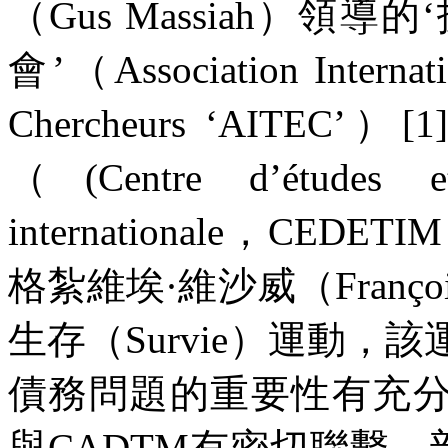
（
Gus Massiah
）領導的
會’（
Association Internat
Chercheurs
‘
AITEC
’）
[1]
（
(Centre d’études et
internationale
，
CEDETIM
格紮維埃·維沙威（
Franço
生存（
Survie
）運動，該
債務問題的重要性有充
與
CADTM
有密切聯繫，