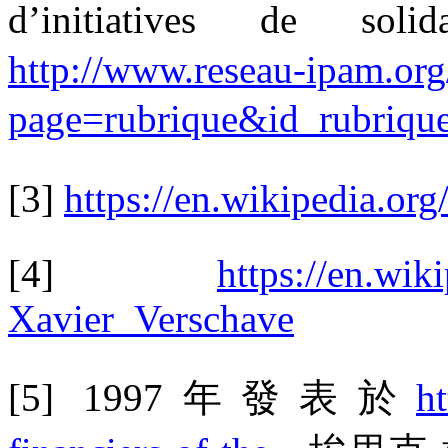
d’initiatives de solida
http://www.reseau-ipam.org
page=rubrique&id_rubriqu
[3]
https://en.wikipedia.or
[4]
https://en.wi
Xavier_Verschave
[5] 1997
年發表於
h