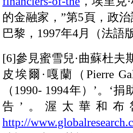
financiers-of-the
，埃里克
的金融家，
”
第
5
頁，政治
巴黎，
1997
年
4
月（法語
[6]
參見蜜雪兒·曲蘇杜夫
皮埃爾·嘎蘭（
Pierre Ga
（
1990- 1994
年）’。‘捐
告’。渥太華和布
http://www.globalresearch.