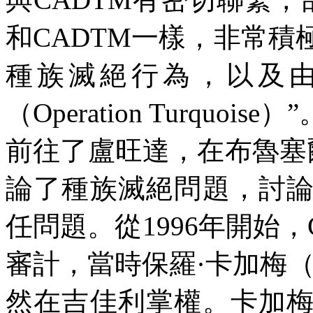
和
CADTM
一樣，非常積
種族滅絕行為，以及由
（
Operation Turquoise
）”
前往了盧旺達，在布魯塞
論了種族滅絕問題，討
任問題。從
1996
年開始，
審計，當時保羅·卡加梅
然在吉佳利掌權。卡加