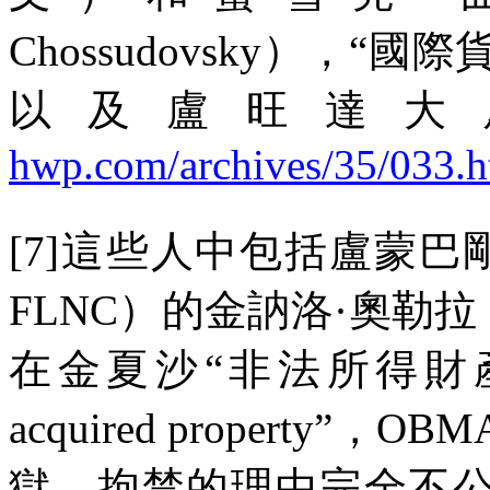
Chossudovsky
），
“
國際
以及盧旺達大
hwp.com/archives/35/033.h
[7]
這些人中包括盧蒙巴
FLNC
）的金訥洛·奧勒拉
在金夏沙
“
非法所得財
acquired property”
，
OBM
獄，拘禁的理由完全不