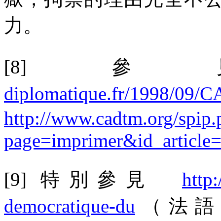
力。
[8]
參
diplomatique.fr/1998/09/
http://www.cadtm.org/spip.
page=imprimer&id_article
[9]
特別參見
http
democratique-du
（法語