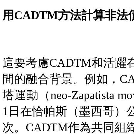
用
CADTM
方法計算非法
這要考慮
CADTM
和活躍
間的融合背景。例如，
C
塔運動（
neo-Zapatista m
1
日在恰帕斯（墨西哥）
次。
CADTM
作為共同組