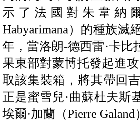
示了法國對朱韋納
Habyarimana
）的種族滅
年，當洛朗
-
德西雷·卡比
果東部對蒙博托發起進攻
取該集裝箱，將其帶回
正是蜜雪兒·曲蘇杜夫斯
埃爾·加蘭（
Pierre Galand