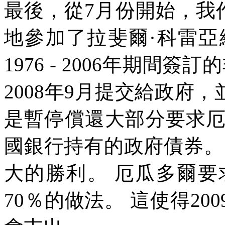
最後，從
7
月份開始，我
地參加了拉斐爾·科雷
1976 - 2006
年期間簽訂的
2008
年
9
月提交給政府，
是暫停償還大部分要求
國銀行持有的政府債券。
大的勝利。
厄瓜多爾要
70
％的做法。
這使得
200