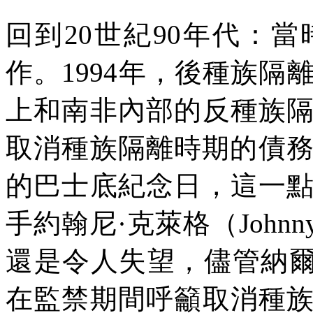
回到
20
世紀
90
年代：當
作。
1994
年，後種族隔
上和南非內部的反種族
取消種族隔離時期的債
的巴士底紀念日，這一
手約翰尼·克萊格（
Johnn
還是令人失望，儘管納爾
在監禁期間呼籲取消種