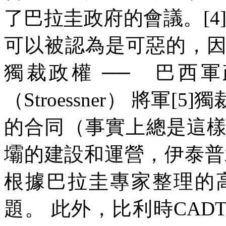
了巴拉圭政府的會議。
[4
可以被認為是可惡的，
獨裁政權
── 巴西
（
Stroessner
）
將軍
[5]
獨
的合同（事實上總是這
壩的建設和運營，伊泰普
根據巴拉圭專家整理的
題。
此外，比利時
CAD