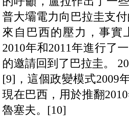
的呼籲，盧拉作出了一
普大壩電力向巴拉圭支付
來自巴西的壓力，事實
2010
年和
2011
年進行了一
的邀請回到了巴拉圭。
20
[9]
，這個政變模式
2009
現在巴西，用於推翻
2010
魯塞夫。
[10]