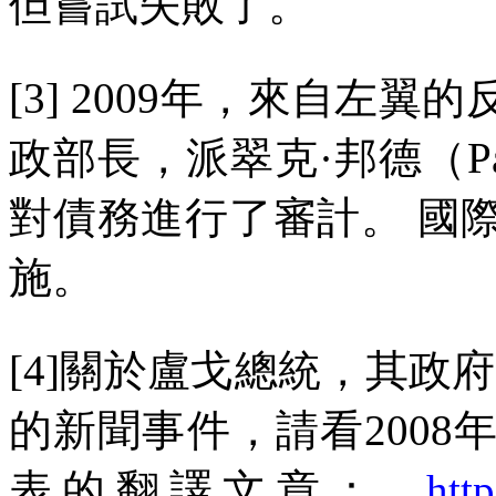
但嘗試失敗了。
[3] 2009
年，來自左翼的
政部長，派翠克·邦德（
P
對債務進行了審計。
國
施。
[4]
關於盧戈總統，其政府
的新聞事件，請看
2008
表的翻譯文章：
htt