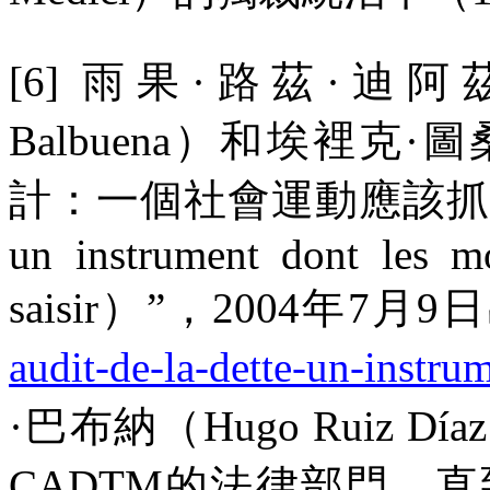
[6]
雨果·路茲·迪阿
Balbuena
）和埃裡克·圖
計：一個社會運動應該抓
un instrument dont les m
saisir
）
”
，
2004
年
7
月
9
日
audit-de-la-dette-un-instru
·巴布納（
Hugo Ruiz Díaz
CADTM
的法律部門，直