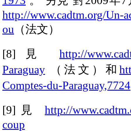
1973
。
另見
對
2009
年
7
http://www.cadtm.org/Un-ac
ou
（法文）
[8]
見
http://www.cad
Paraguay
（法文）和
ht
Comptes-du-Paraguay,7724
[9]
見
http://www.cadtm
coup