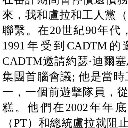
來，我和盧拉和工人黨（
聯繫。在
20
世紀
90
年代
1991
年受到
CADTM
的
CADTM
邀請約瑟·迪爾塞
集團首腦會議
;
他是當時
一，一個前遊擊隊員，
糕。他們在
2002
年年底
（
PT
）和總統盧拉就阻