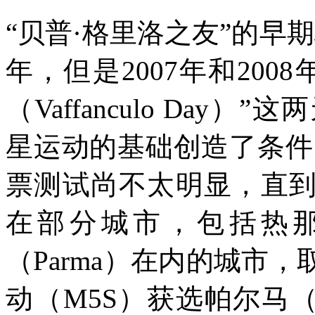
“
贝普·格里洛之友
”
的早期
年，但是
2007
年和
2008
（
Vaffanculo Day
）”这
星运动的基础创造了条件
票测试尚不太明显，直
在部分城市，包括热
（
Parma
）在内的城市，
动（
M5S
）获选帕尔马