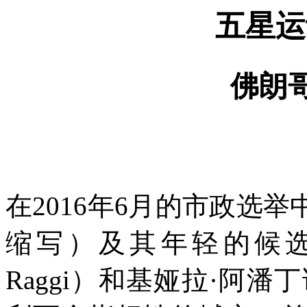
五星运
佛朗
在
2016
年
6
月的市政选举
缩写）及其年轻的候选
Raggi
）和基娅拉·阿潘丁