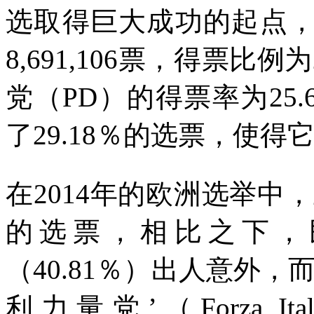
选取得巨大成功的起点
8,691,106
票，得票比例为
党（
PD
）的得票率为
25.
了
29.18
％的选票，使得
在
2014
年的欧洲选举中，
的选票，相比之下，
（
40.81
％）出人意外，而
利力量党’（
Forza Ita