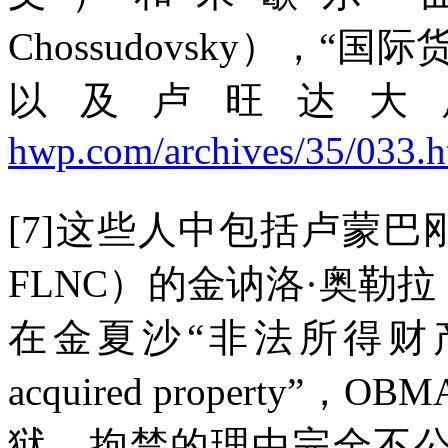
Chossudovsky
），
“
国际
以及卢旺达大
hwp.com/archives/35/033.h
[7]
这些人中包括卢蒙巴
FLNC
）的金讷洛·奥勒拉
在金夏沙
“
非法所得财
acquired property”
，
OBM
狱，拘禁的理由完全不