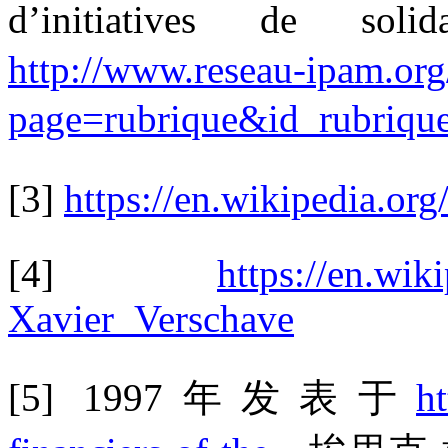
d’initiatives de solida
http://www.reseau-ipam.org
page=rubrique&id_rubriqu
[3]
https://en.wikipedia.or
[4]
https://en.wi
Xavier_Verschave
[5] 1997
年发表于
h