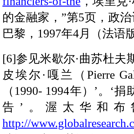
financiers-of-the
，埃里克
的金融家，
”
第
5
页，政治
巴黎，
1997
年
4
月（法语
[6]
参见米歇尔·曲苏杜夫
皮埃尔·嘎兰（
Pierre Ga
（
1990- 1994
年）’。‘捐
告’。渥太华和布
http://www.globalresearch.