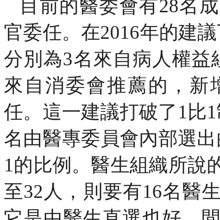
目前的醫委會有
28
名成
官委任。在
2016
年的建議
分別為
3
名來自病人權益
來自消委會推薦的，新
任。這一建議打破了
1
比
1
名由醫專委員會內部選出
1
的比例。醫生組織所說
至
32
人，則要有
16
名醫
它是由醫生直選也好，