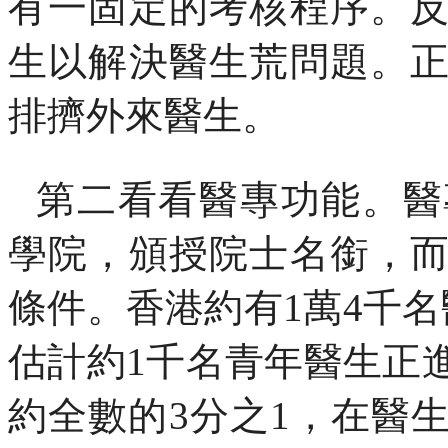
有一固定的考核程序。
生以解決醫生荒問題。
排擠外來醫生。
第二看看醫專功能。醫
學院，頒授院士名銜，
條件。香港約有
1
萬
4
千名
估計約
1
千名青年醫生正
約全數的
3
分之
1
，在醫