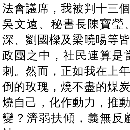
法會議席，我被判十三
吳文遠、秘書長陳寶瑩
深、劉國樑及梁曉暘等
政團之中，社民連算是
刺。然而，正如我在上
倒的玫瑰，燒不盡的煤
燒自己，化作動力，推
變？濟弱扶傾，義無反