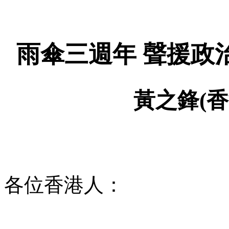
雨傘三週年 聲援政
黃之鋒
(
香
各位香港人：